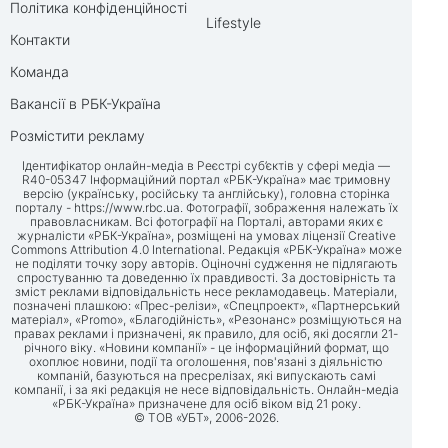
Політика конфіденційності
Lifestyle
Контакти
Команда
Вакансії в РБК-Україна
Розмістити рекламу
Ідентифікатор онлайн-медіа в Реєстрі суб’єктів у сфері медіа —
R40-05347 Інформаційний портал «РБК-Україна» має тримовну
версію (українську, російську та англійську), головна сторінка
порталу -
https://www.rbc.ua
. Фотографії, зображення належать їх
правовласникам. Всі фотографії на Порталі, авторами яких є
журналісти «РБК-Україна», розміщені на умовах ліцензії Creative
Commons Attribution 4.0 International. Редакція «РБК-Україна» може
не поділяти точку зору авторів. Оціночні судження не підлягають
спростуванню та доведенню їх правдивості. За достовірність та
зміст реклами відповідальність несе рекламодавець. Матеріали,
позначені плашкою: «Прес-релізи», «Спецпроект», «Партнерський
матеріал», «Promo», «Благодійність», «Резонанс» розміщуються на
правах реклами і призначені, як правило, для осіб, які досягли 21-
річного віку. «Новини компанії» - це інформаційний формат, що
охоплює новини, події та оголошення, пов'язані з діяльністю
компаній, базуються на пресрелізах, які випускають самі
компанії, і за які редакція не несе відповідальність. Онлайн-медіа
«РБК-Україна» призначене для осіб віком від 21 року.
© ТОВ «УБТ», 2006-2026.