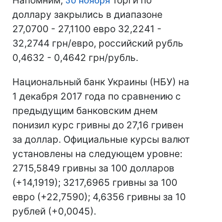
Напомним,
30 ноября
торги по
доллару закрылись в диапазоне
27,0700 - 27,1100 евро 32,2241 -
32,2744 грн/евро, российский рубль
0,4632 - 0,4642 грн/рубль.
Национальный банк Украины (НБУ) на
1 декабря 2017 года по сравнению с
предыдущим банковским днем
понизил курс гривны до 27,16 гривен
за доллар. Официальные курсы валют
установлены на следующем уровне:
2715,5849 гривны за 100 долларов
(+14,1919); 3217,6965 гривны за 100
евро (+22,7590); 4,6356 гривны за 10
рублей (+0,0045).