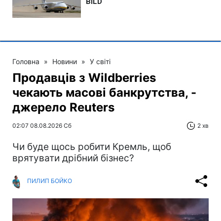
Головна
»
Новини
»
У світі
Продавців з Wildberries
чекають масові банкрутства, -
джерело Reuters
02:07 08.08.2026 Сб
2 хв
Чи буде щось робити Кремль, щоб
врятувати дрібний бізнес?
ПИЛИП БОЙКО