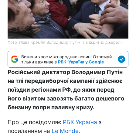
Фото: глава Кремля Володимир Путін (з відкритих джерел)
Вимкни хаос міжнародних новин! Отримуй
тільки важливе з
РБК-Україна у Google
Російський диктатор Володимир Путін
на тлі передвиборчої кампанії здійснює
поїздки регіонами РФ, до яких перед
його візитом завозять багато дешевого
бензину попри паливну кризу.
Про це повідомляє
РБК-Україна
з
посиланням на
Le Monde.