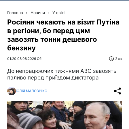
Головна
»
Новини
»
У світі
Росіяни чекають на візит Путіна
в регіони, бо перед цим
завозять тонни дешевого
бензину
01:20 08.08.2026 Сб
2 хв
До непрацюючих тижнями АЗС завозять
паливо перед приїздом диктатора
ЮЛІЯ МАЛОВІЧКО