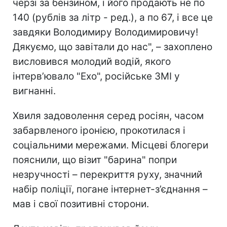
черзі за бензином, і його продають не по
140 (рублів за літр - ред.), а по 67, і все це
завдяки Володимиру Володимировичу!
Дякуємо, що завітали до нас", – захоплено
висловився молодий водій, якого
інтерв’ювало "Ехо", російське ЗМІ у
вигнанні.
Хвиля задоволення серед росіян, часом
забарвленого іронією, прокотилася і
соціальними мережами. Місцеві блогери
пояснили, що візит "барина"
попри
незручності – перекриття руху, значний
набір поліції, погане інтернет-з’єднання –
мав і свої позитивні сторони.