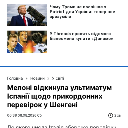
Головна
»
Новини
»
У світі
Мелоні відкинула ультиматум
Іспанії щодо прикордонних
перевірок у Шенгені
00:39 08.08.2026 Сб
2 хв
До якого числа Італія збереже перевірки