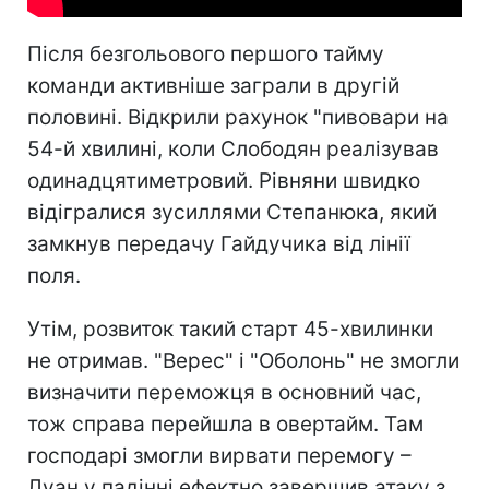
Після безгольового першого тайму
команди активніше заграли в другій
половині. Відкрили рахунок "пивовари на
54-й хвилині, коли Слободян реалізував
одинадцятиметровий. Рівняни швидко
відігралися зусиллями Степанюка, який
замкнув передачу Гайдучика від лінії
поля.
Утім, розвиток такий старт 45-хвилинки
не отримав. "Верес" і "Оболонь" не змогли
визначити переможця в основний час,
тож справа перейшла в овертайм. Там
господарі змогли вирвати перемогу –
Луан у падінні ефектно завершив атаку з