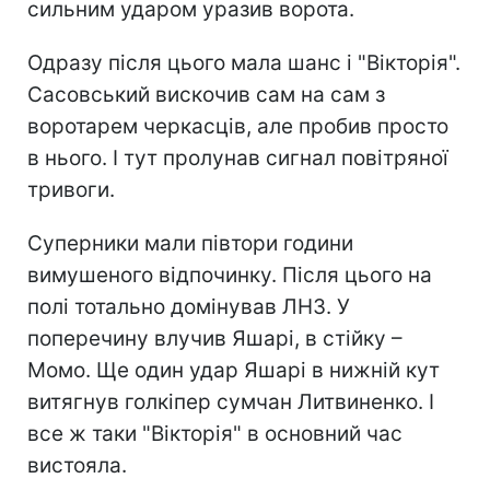
сильним ударом уразив ворота.
Одразу після цього мала шанс і "Вікторія".
Сасовський вискочив сам на сам з
воротарем черкасців, але пробив просто
в нього. І тут пролунав сигнал повітряної
тривоги.
Суперники мали півтори години
вимушеного відпочинку. Після цього на
полі тотально домінував ЛНЗ. У
поперечину влучив Яшарі, в стійку –
Момо. Ще один удар Яшарі в нижній кут
витягнув голкіпер сумчан Литвиненко. І
все ж таки "Вікторія" в основний час
вистояла.