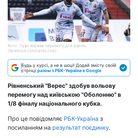
Фото: Луан вирвав перемогу для рівнян
(facebook.com/veres.club)
Будь у курсі, а не в шоці! Додай змісту своїй
стрічці
разом з РБК-Україна в Google
Рівненський "Верес" здобув вольову
перемогу над київською "Оболонню" в
1/8 фіналу національного кубка.
Про це повідомляє
РБК-Україна
з
посиланням на
результат поєдинку
.