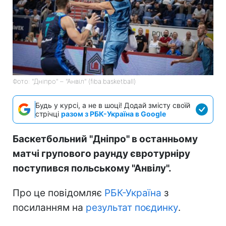
Фото: "Дніпро" – "Анвіл" (fiba.basketball)
Будь у курсі, а не в шоці! Додай змісту своїй
стрічці
разом з РБК-Україна в Google
Баскетбольний "Дніпро" в останньому
матчі групового раунду євротурніру
поступився польському "Анвілу".
Про це повідомляє
РБК-Україна
з
посиланням на
результат поєдинку
.