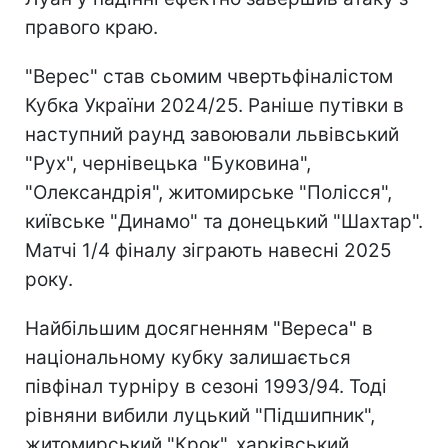
правого краю.
"Верес" став сьомим чвертьфіналістом
Кубка України 2024/25. Раніше путівки в
наступний раунд завоювали львівський
"Рух", чернівецька "Буковина",
"Олександрія", житомирське "Полісся",
київське "Динамо" та донецький "Шахтар".
Матчі 1/4 фіналу зіграють навесні 2025
року.
Найбільшим досягненням "Вереса" в
національному кубку залишається
півфінал турніру в сезоні 1993/94. Тоді
рівняни вибили луцький "Підшипник",
житомирський "Крок", харківський