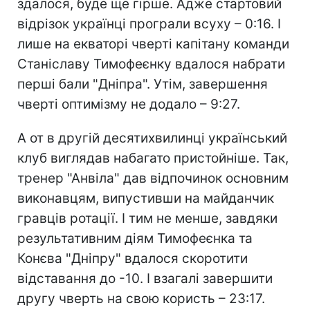
здалося, буде ще гірше. Адже стартовий
відрізок українці програли всуху – 0:16. І
лише на екваторі чверті капітану команди
Станіславу Тимофеєнку вдалося набрати
перші бали "Дніпра". Утім, завершення
чверті оптимізму не додало – 9:27.
А от в другій десятихвилинці український
клуб виглядав набагато пристойніше. Так,
тренер "Анвіла" дав відпочинок основним
виконавцям, випустивши на майданчик
гравців ротації. І тим не менше, завдяки
результативним діям Тимофеєнка та
Конєва "Дніпру" вдалося скоротити
відставання до -10. І взагалі завершити
другу чверть на свою користь – 23:17.