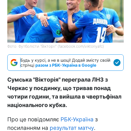
Фото: Футболісти "Вікторії" (facebook.com/viktoriyafc)
Будь у курсі, а не в шоці! Додай змісту своїй
стрічці
разом з РБК-Україна в Google
Сумська "Вікторія" переграла ЛНЗ з
Черкас у поєдинку, що тривав понад
чотири години, та вийшла в чвертьфінал
національного кубка.
Про це повідомляє
РБК-Україна
з
посиланням на
результат матчу
.