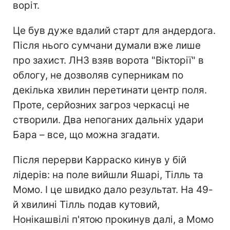
воріт.
Це був дуже вдалий старт для андердога.
Після нього сумчани думали вже лише
про захист. ЛНЗ взяв ворота "Вікторії" в
облогу, не дозволяв суперникам по
декілька хвилин перетинати центр поля.
Проте, серйозних загроз черкасці не
створили. Два непоганих дальніх удари
Бара – все, що можна згадати.
Після перерви Карраско кинув у бій
лідерів: на поле вийшли Яшарі, Тілль та
Момо. І це швидко дало результат. На 49-
й хвилині Тілль подав кутовий,
Нонікашвілі п'ятою прокинув далі, а Момо