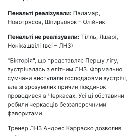
Пенальті реалізували:
Паламар,
Новотрясов, Шпирьонок – Олійник
Пенальті не реалізували:
Тілль, Яшарі,
Нонікашвілі (всі – ЛНЗ)
"Вікторія", що представляє Першу лігу,
зустрічалась з елітним ЛНЗ. Формально
сумчани виступали господарями зустрічі,
але зі зрозумілих причин поєдинок
проводився в Черкасах. Усі ці обставини
робили черкасців беззаперечними
фаворитами.
Тренер ЛНЗ Андрес Карраско дозволив