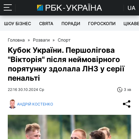
UA
ШОУ БІЗНЕС
СВЯТА
ПОРАДИ
ГОРОСКОПИ
ЦІКАВ
Головна
»
Розваги
»
Спорт
Кубок України. Першолігова
"Вікторія" після неймовірного
порятунку здолала ЛНЗ у серії
пенальті
22:16 30.10.2024 Ср
3 хв
АНДРІЙ КОСТЕНКО