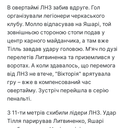
В овертаймі ЛНЗ забив вдруге. Гол
організували легіонери черкаського
клубу. Молло відпасував на Яшарі, той
зовнішньою стороною стопи подав у
центр карного майданчика, а там вже
Тілль завдав удару головою. М'яч по дузі
перелетів Литвиненка та приземлився у
воротах. А коли здавалось, що перемога
від ЛНЗ не втече, "Вікторія" врятувала
гру – вже в компенсований час
овертайму. Зустріч перейшла в серію
пенальті.
З 11-ти метрів схибили лідери ЛНЗ. Удар
Тілля парирував Литвиненко, Яшарі