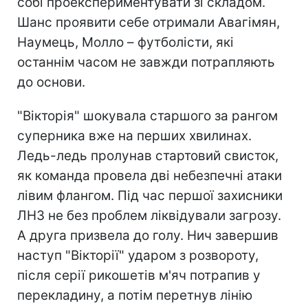
собі проекспериментувати зі складом.
Шанс проявити себе отримали Авагімян,
Наумець, Молло – футболісти, які
останнім часом не завжди потрапляють
до основи.
"Вікторія" шокувала старшого за рангом
суперника вже на перших хвилинах.
Ледь-ледь пролунав стартовий свисток,
як команда провела дві небезпечні атаки
лівим флангом. Під час першої захисники
ЛНЗ не без проблем ліквідували загрозу.
А друга призвела до голу. Нич завершив
наступ "Вікторії" ударом з розвороту,
після серії рикошетів м'яч потрапив у
перекладину, а потім перетнув лінію