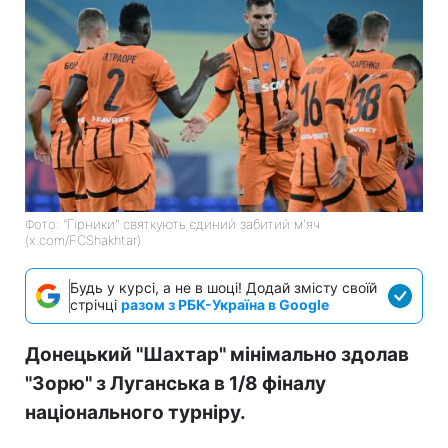
Фото: "Гірники" святкують єдиний забитий м'яч
(x.com/FCShakhtar)
Будь у курсі, а не в шоці! Додай змісту своїй
стрічці
разом з РБК-Україна в Google
Донецький "Шахтар" мінімально здолав
"Зорю" з Луганська в 1/8 фіналу
національного турніру.