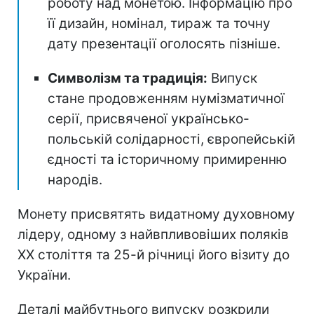
роботу над монетою. Інформацію про
її дизайн, номінал, тираж та точну
дату презентації оголосять пізніше.
Символізм та традиція:
Випуск
стане продовженням нумізматичної
серії, присвяченої українсько-
польській солідарності, європейській
єдності та історичному примиренню
народів.
Монету присвятять видатному духовному
лідеру, одному з найвпливовіших поляків
ХХ століття та 25-й річниці його візиту до
України.
Деталі майбутнього випуску розкрили