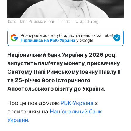
Фото: Папа Римський Іоанн Павло II (wikipedia.org)
Розбираємося в субсидіях та пенсіях за тебе!
Підпишись на РБК-Україна
у Google
Національний банк України у 2026 році
випустить пам'ятну монету, присвячену
Святому Папі Римському Іоанну Павлу II
та 25-річчю його історичного
Апостольського візиту до України.
Про це повідомляє
РБК-Україна
з
посиланням на
Національний банк
України
.