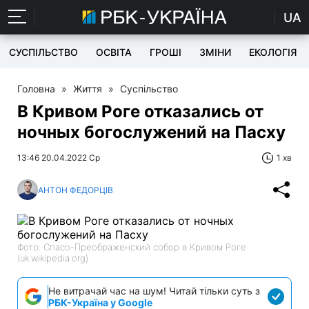
UA
СУСПІЛЬСТВО
ОСВІТА
ГРОШІ
ЗМІНИ
ЕКОЛОГІЯ
Головна
»
Життя
»
Суспільство
В Кривом Роге отказались от
ночных богослужений на Пасху
13:46 20.04.2022 Ср
1 хв
АНТОН ФЕДОРЦІВ
Фото: Спасо-Преображенский собор в Кривом Роге
(uk.wikipedia.org)
Не витрачай час на шум! Читай тільки суть з
РБК-Україна у Google