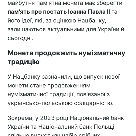
майбутня пам'ятна монета має зберегти
пам'ять про постать Іоанна Павла II
та
його ідеї, які, за оцінкою Нацбанку,
залишаються актуальними для України й
сьогодні.
Монета продовжить нумізматичну
традицію
У Нацбанку зазначили, що випуск нової
монети стане продовженням
нумізматичної традиції, пов'язаної з
українсько-польською солідарністю.
Зокрема, у 2023 році Національний банк
України та Національний банк Польщі
спільно випустили набір срібних