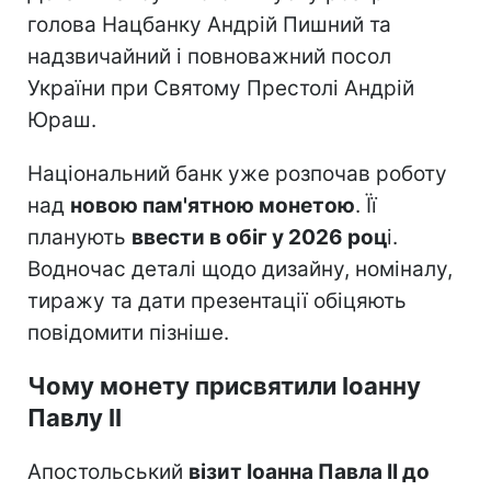
голова Нацбанку Андрій Пишний та
надзвичайний і повноважний посол
України при Святому Престолі Андрій
Юраш.
Національний банк уже розпочав роботу
над
новою пам'ятною монетою
. Її
планують
ввести в обіг у 2026 роц
і.
Водночас деталі щодо дизайну, номіналу,
тиражу та дати презентації обіцяють
повідомити пізніше.
Чому монету присвятили Іоанну
Павлу II
Апостольський
візит Іоанна Павла II до