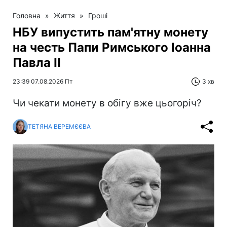
Головна
»
Життя
»
Гроші
НБУ випустить пам'ятну монету
на честь Папи Римського Іоанна
Павла II
23:39 07.08.2026 Пт
3 хв
Чи чекати монету в обігу вже цьогоріч?
ТЕТЯНА ВЕРЕМЄЄВА