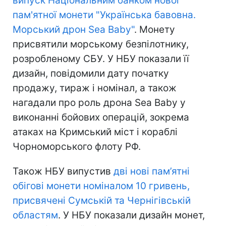
випуск Національним банком нової
пам'ятної монети "Українська бавовна.
Морський дрон Sea Baby"
. Монету
присвятили морському безпілотнику,
розробленому СБУ. У НБУ показали її
дизайн, повідомили дату початку
продажу, тираж і номінал, а також
нагадали про роль дрона Sea Baby у
виконанні бойових операцій, зокрема
атаках на Кримський міст і кораблі
Чорноморського флоту РФ.
Також НБУ випустив
дві нові пам’ятні
обігові монети номіналом 10 гривень,
присвячені Сумській та Чернігівській
областям
. У НБУ показали дизайн монет,