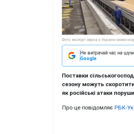
Фото: експорт зерна з України може ско
Не витрачай час на шум!
Google
Поставки сільськогоспода
сезону можуть скоротити
як російські атаки поруш
Про це повідомляє
РБК-Ук