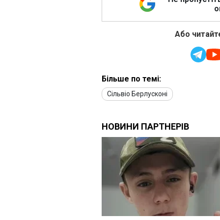
о
Або читайте
Більше по темі:
Сільвіо Берлусконі