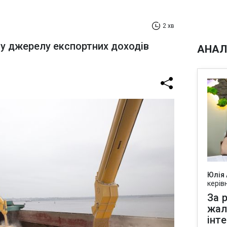
2 хв
у джерелу експортних доходів
АНАЛ
Юлія
керів
За р
жал
інт