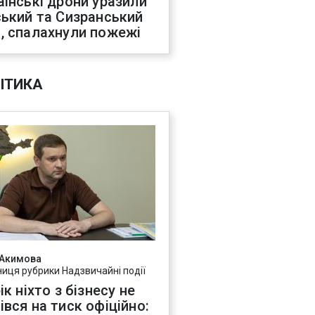
аїнські дрони уразили
ський та Сизранський
, спалахнули пожежі
ІТИКА
 Акимова
ниця рубрики Надзвичайні події
ік ніхто з бізнесу не
івся на тиск офіційно: