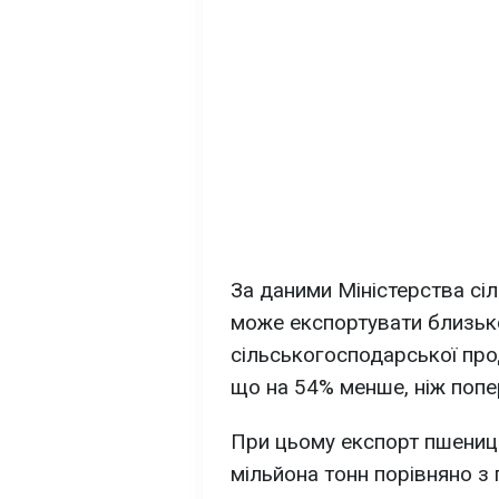
За даними Міністерства сіл
може експортувати близько
сільськогосподарської про
що на 54% менше, ніж попер
При цьому експорт пшениці
мільйона тонн порівняно з