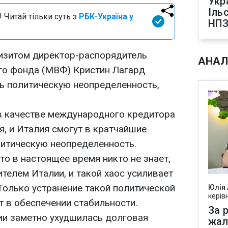
Укр
Іль
 Читай тільки суть з
РБК-Україна у
НПЗ
изитом директор-распорядитель
АНАЛ
о фонда (МВФ) Кристин Лагард
ь политическую неопределенность,
в качестве международного кредитора
ия, и Италия смогут в кратчайшие
литическую неопределенность.
то в настоящее время никто не знает,
телем Италии, и такой хаос усиливает
Только устранение такой политической
Юлія
керів
 в обеспечении стабильности.
За р
ии заметно ухудшилась долговая
жал