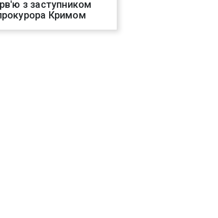
ерв'ю з заступником
прокурора Кримом