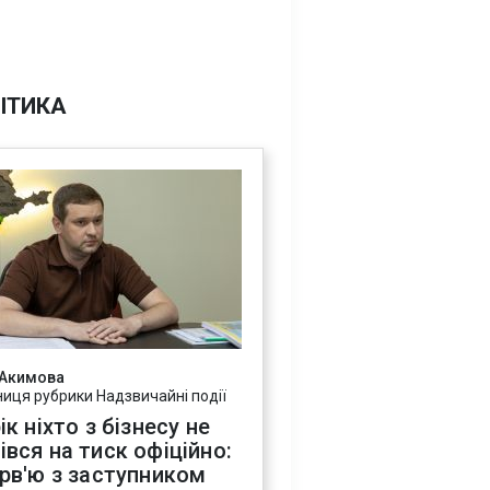
ІТИКА
 Акимова
ниця рубрики Надзвичайні події
ік ніхто з бізнесу не
івся на тиск офіційно:
ерв'ю з заступником