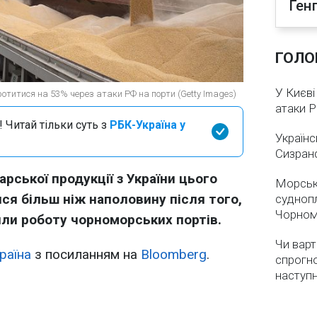
Ген
ГОЛО
У Києві
ротитися на 53% через атаки РФ на порти (Getty Images)
атаки 
 Читай тільки суть з
РБК-Україна у
Українс
Сизран
рської продукції з України цього
Морськ
ся більш ніж наполовину після того,
суднопл
Чорном
или роботу чорноморських портів.
Чи варт
раїна
з посиланням на
Bloomberg
.
спрогно
наступ