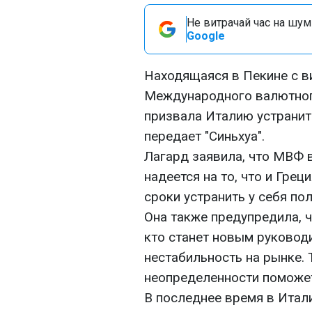
Не витрачай час на шум!
Google
Находящаяся в Пекине с в
Международного валютног
призвала Италию устранит
передает "Синьхуа".
Лагард заявила, что МВФ 
надеется на то, что и Грец
сроки устранить у себя по
Она также предупредила, ч
кто станет новым руководи
нестабильность на рынке. 
неопределенности поможет
В последнее время в Итал