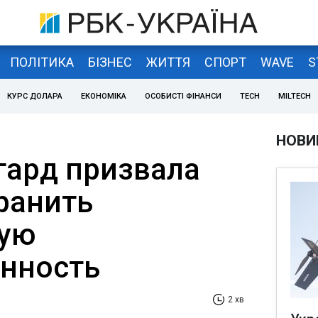
ПОЛІТИКА
БІЗНЕС
ЖИТТЯ
СПОРТ
WAVE
S
КУРС ДОЛАРА
ЕКОНОМІКА
ОСОБИСТІ ФІНАНСИ
TECH
MILTECH
НОВИ
гард призвала
ранить
кую
нность
2 хв