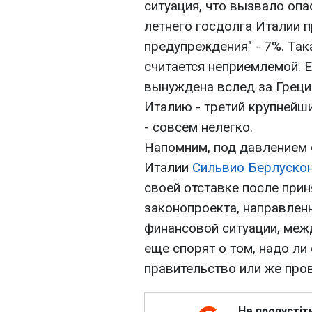
ситуация, что вызвало опа
летнего госдолга Италии 
предупреждения" - 7%. Та
считается неприемлемой. Е
вынуждена вслед за Греци
Италию - третий крупнейш
- совсем нелегко.
Напомним, под давлением 
Италии
Сильвио Берлуско
своей отставке после при
законопроекта, направлен
финансовой ситуации, меж
еще спорят о том, надо л
правительство или же про
Не пропустіт