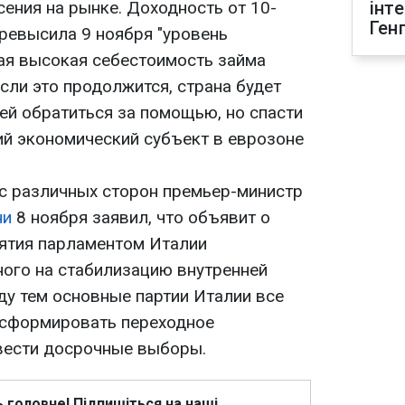
сения на рынке. Доходность от 10-
інт
Ген
превысила 9 ноября "уровень
кая высокая себестоимость займа
сли это продолжится, страна будет
ей обратиться за помощью, но спасти
ий экономический субъект в еврозоне
с различных сторон премьер-министр
ни
8 ноября заявил, что объявит о
нятия парламентом Италии
ного на стабилизацию внутренней
ду тем основные партии Италии все
и сформировать переходное
вести досрочные выборы.
ь головне! Підпишіться на наші