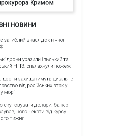
прокурора Кримом
ВНІ НОВИНИ
 є загиблий внаслідок нічної
РФ
ькі дрони уразили Ільський та
ський НПЗ, спалахнули пожежі
і дрони захищатимуть цивільне
авство від російських атак у
у морі
о скуповувати долари: банкір
зував, чого чекати від курсу
ного тижня