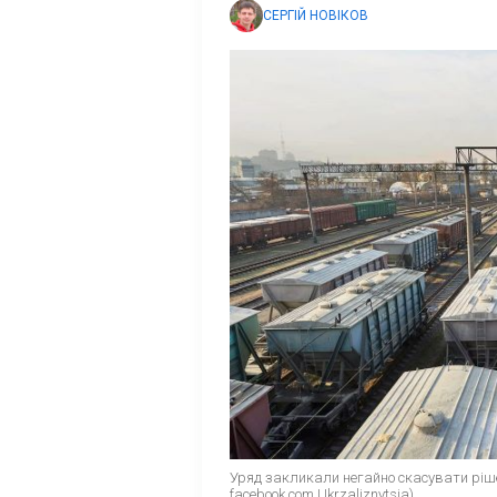
СЕРГІЙ НОВІКОВ
Уряд закликали негайно скасувати ріш
facebook com Ukrzaliznytsia)