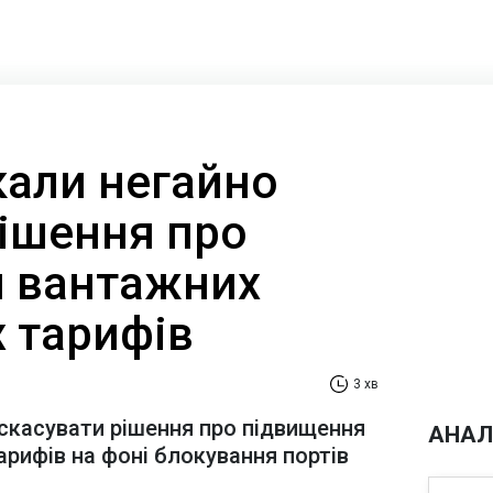
кали негайно
рішення про
 вантажних
х тарифів
3 хв
скасувати рішення про підвищення
АНАЛ
арифів на фоні блокування портів