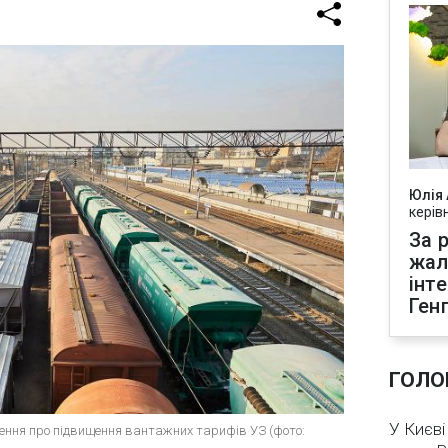
Юлія
керів
За р
жал
інт
Ген
ГОЛО
У Києві
ення про підвищення вантажних тарифів УЗ (фото: