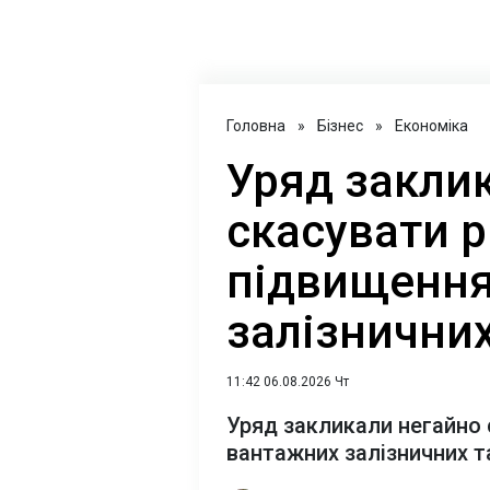
Головна
»
Бізнес
»
Економіка
Уряд закли
скасувати 
підвищення
залізнични
11:42 06.08.2026 Чт
Уряд закликали негайно 
вантажних залізничних т