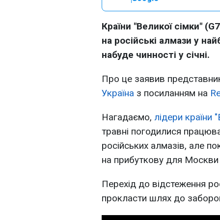
Країни "Великої сімки" (
на російські алмази у на
набуде чинності у січні.
Про це заявив представник
Україна
з посиланням на
Re
Нагадаємо,
лідери країни "
травні погодилися працюв
російських алмазів, але п
на прибуткову для Москви 
Перехід до відстеження ро
прокласти шлях до заборон