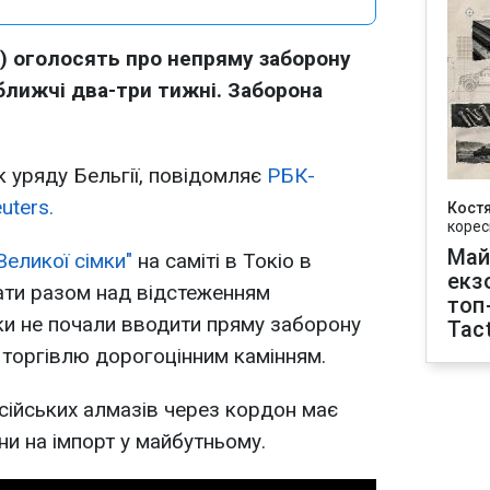
G7) оголосять про непряму заборону
йближчі два-три тижні. Заборона
 уряду Бельгії, повідомляє
РБК-
uters.
Кост
корес
Май
Великої сімки"
на саміті в Токіо в
екз
ати разом над відстеженням
топ
оки не почали вводити пряму заборону
Tact
торгівлю дорогоцінним камінням.
сійських алмазів через кордон має
и на імпорт у майбутньому.