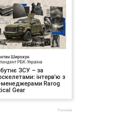
янтин Широкун
пондент РБК-Україна
бутнє ЗСУ – за
оскелетами: інтерв'ю з
-менеджерами Rarog
ical Gear