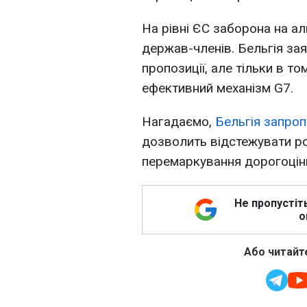
На рівні ЄС заборона на а
держав-членів. Бельгія за
пропозиції, але тільки в т
ефективний механізм G7.
Нагадаємо,
Бельгія запро
дозволить відстежувати ро
перемаркування дорогоцінно
Не пропустіт
о
Або читайте