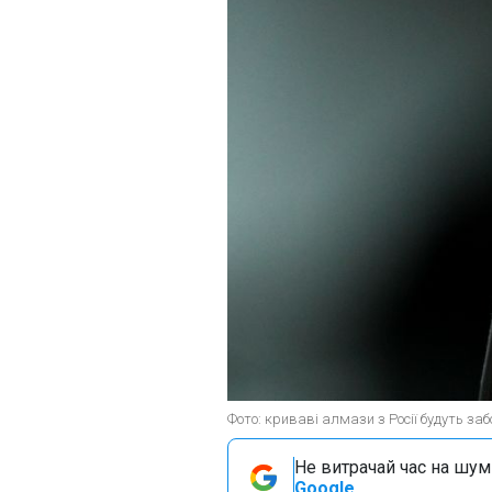
Фото: криваві алмази з Росії будуть заб
Не витрачай час на шум!
Google