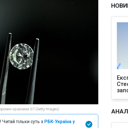
НОВИ
Екс
Сте
зап
оронені країнами G7 (Getty Images)
АНАЛ
 Читай тільки суть з
РБК-Україна у