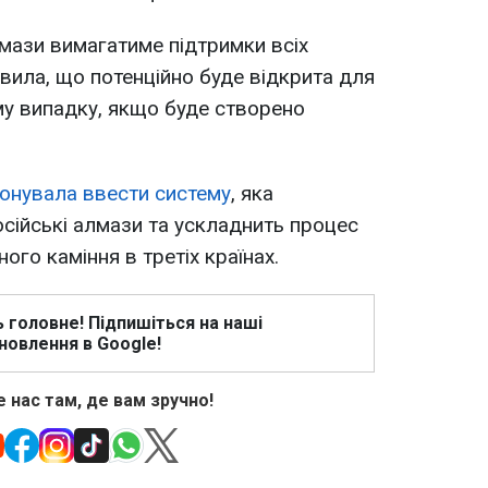
лмази вимагатиме підтримки всіх
явила, що потенційно буде відкрита для
ому випадку, якщо буде створено
понувала ввести систему
, яка
сійські алмази та ускладнить процес
го каміння в третіх країнах.
ь головне! Підпишіться на наші
новлення в Google!
 нас там, де вам зручно!