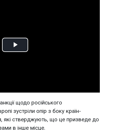
Play
Video
анкції щодо російського
ропі зустріли опір з боку країн-
ія, які стверджують, що це призведе до
ами в інше місце.