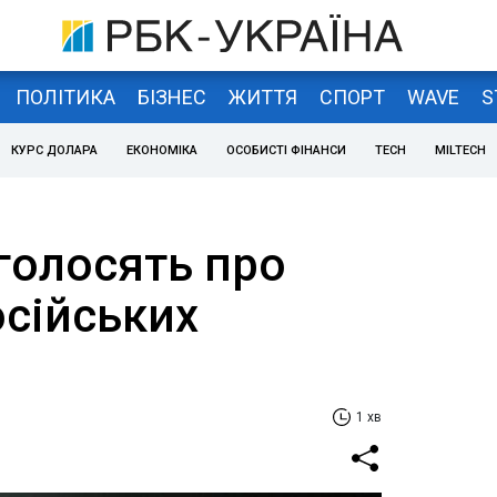
ПОЛІТИКА
БІЗНЕС
ЖИТТЯ
СПОРТ
WAVE
S
КУРС ДОЛАРА
ЕКОНОМІКА
ОСОБИСТІ ФІНАНСИ
TECH
MILTECH
голосять про
осійських
1 хв