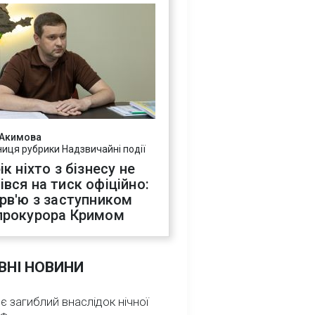
 Акимова
ниця рубрики Надзвичайні події
ік ніхто з бізнесу не
івся на тиск офіційно:
ерв'ю з заступником
прокурора Кримом
ВНІ НОВИНИ
 є загиблий внаслідок нічної