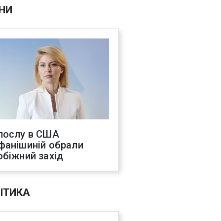
НИ
послу в США
фанішиній обрали
обіжний захід
ІТИКА