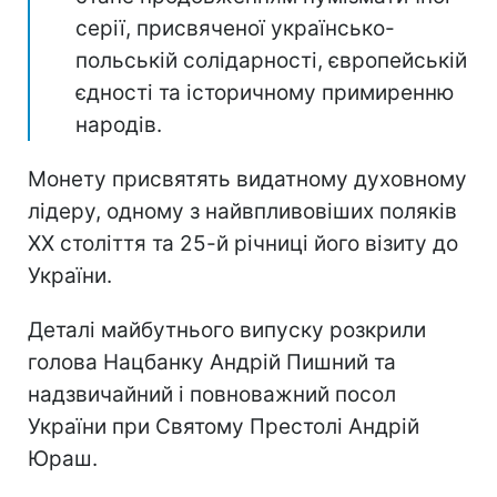
серії, присвяченої українсько-
польській солідарності, європейській
єдності та історичному примиренню
народів.
Монету присвятять видатному духовному
лідеру, одному з найвпливовіших поляків
ХХ століття та 25-й річниці його візиту до
України.
Деталі майбутнього випуску розкрили
голова Нацбанку Андрій Пишний та
надзвичайний і повноважний посол
України при Святому Престолі Андрій
Юраш.