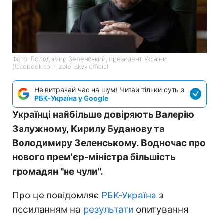
Фото: Володимир Зеленський, президент України
(facebook.com_zelenskyy.official)
Не витрачай час на шум! Читай тільки суть з
РБК-Україна у Google
Українці найбільше довіряють Валерію
Залужному, Кирилу Буданову та
Володимиру Зеленському. Водночас про
нового прем'єр-міністра більшість
громадян "не чули".
Про це повідомляє
РБК-Україна
з
посиланням на
результати
опитування