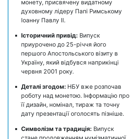
монету, присвячену видатному
духовному лідеру Папі Римському
Іоанну Павлу II.
Історичний привід:
Випуск
приурочено до 25-річчя його
першого Апостольського візиту в
Україну, який відбувся наприкінці
червня 2001 року.
Деталі згодом:
НБУ вже розпочав
роботу над монетою. Інформацію про
її дизайн, номінал, тираж та точну
дату презентації оголосять пізніше.
Символізм та традиція:
Випуск
стане продовженням нумізматичної