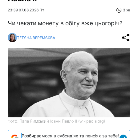
23:39 07.08.2026 Пт
3 хв
Чи чекати монету в обігу вже цьогоріч?
ТЕТЯНА ВЕРЕМЄЄВА
Фото: Папа Римський Іоанн Павло II (wikipedia.org)
Розбираємося в субсидіях та пенсіях за тебе!