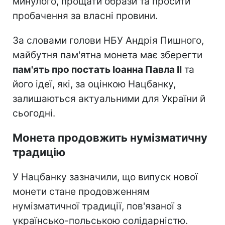
минулого, прощати образи та просити
пробачення за власні провини.
За словами голови НБУ Андрія Пишного,
майбутня пам'ятна монета має зберегти
пам'ять про постать Іоанна Павла II
та
його ідеї, які, за оцінкою Нацбанку,
залишаються актуальними для України й
сьогодні.
Монета продовжить нумізматичну
традицію
У Нацбанку зазначили, що випуск нової
монети стане продовженням
нумізматичної традиції, пов'язаної з
українсько-польською солідарністю.