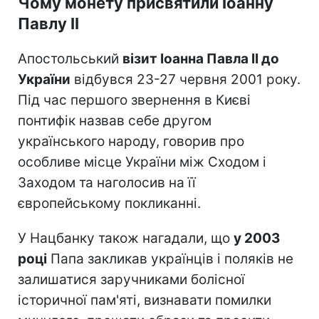
Чому монету присвятили Іоанну
Павлу II
Апостольський
візит Іоанна Павла II до
України
відбувся 23-27 червня 2001 року.
Під час першого звернення в Києві
понтифік назвав себе другом
українського народу, говорив про
особливе місце України між Сходом і
Заходом та наголосив на її
європейському покликанні.
У Нацбанку також нагадали, що
у 2003
році
Папа закликав українців і поляків не
залишатися заручниками болісної
історичної пам'яті, визнавати помилки