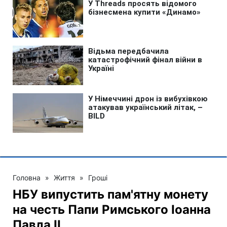
Головна
»
Життя
»
Гроші
НБУ випустить пам'ятну монету
на честь Папи Римського Іоанна
Павла II