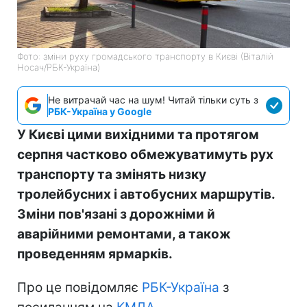
Фото: зміни руху громадського транспорту в Києві (Віталій
Носач/РБК-Україна)
Не витрачай час на шум! Читай тільки суть з
РБК-Україна у Google
У Києві цими вихідними та протягом
серпня частково обмежуватимуть рух
транспорту та змінять низку
тролейбусних і автобусних маршрутів.
Зміни пов'язані з дорожніми й
аварійними ремонтами, а також
проведенням ярмарків.
Про це повідомляє
РБК-Україна
з