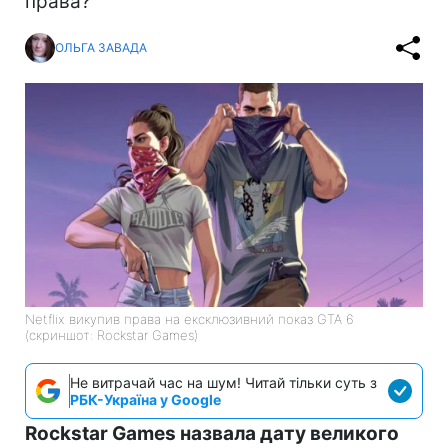
права?
ОЛЬГА ЗАВАДА
Netflix викупив права на ексклюзивний показ GTA 6
(скриншот: Rockstar Games)
Не витрачай час на шум! Читай тільки суть з
РБК-Україна у Google
Rockstar Games назвала дату великого