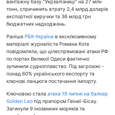
вантажну базу "Укрзалізниці" на 27 млн
тонн, спричинить втрату 2,4 млрд доларів
експортної виручки та 36 млрд грн
бюджетних надходжень.
Раніше
РБК-Україна
в ексклюзивному
матеріалі журналіста Романа Кота
повідомляла, що цілеспрямовані атаки РФ
по портах Великої Одеси фактично
зупинили судноплавство. Під загрозою -
понад 60% українського експорту та
ключові ланцюги постачання імпорту.
Ключовою стала
атака 19 липня на балкер
Golden Leo
під прапором Гвінеї-Бісау.
Загинули 9 іноземних моряків та