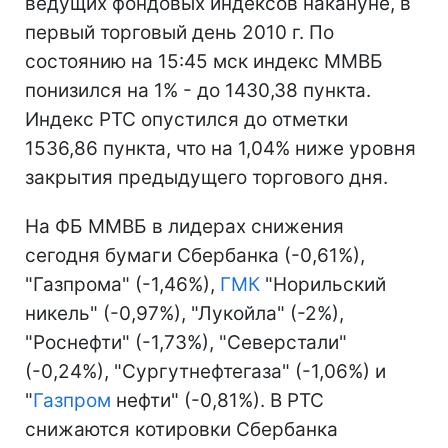
ведущих фондовых индексов накануне, в
первый торговый день 2010 г. По
состоянию на 15:45 мск индекс ММВБ
понизился на 1% - до 1430,38 пункта.
Индекс РТС опустился до отметки
1536,86 пункта, что на 1,04% ниже уровня
закрытия предыдущего торгового дня.
На ФБ ММВБ в лидерах снижения
сегодня бумаги Сбербанка (-0,61%),
"Газпрома" (-1,46%),
ГМК
"Норильский
никель" (-0,97%), "Лукойла" (-2%),
"Роснефти" (-1,73%), "Северстали"
(-0,24%), "Сургутнефтегаза" (-1,06%) и
"
Газпром
нефти" (-0,81%). В РТС
снижаются котировки Сбербанка