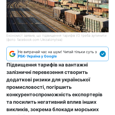
Економіст заявив, що підвищення тарифів УЗ треба зупинити
(фото: facebook com Ukrzaliznytsia)
Не витрачай час на шум! Читай тільки суть з
РБК-Україна у Google
Підвищення тарифів на вантажні
залізничні перевезення створить
додаткові ризики для української
промисловості, погіршить
конкурентоспроможність експортерів
та посилить негативний вплив інших
викликів, зокрема блокади морських