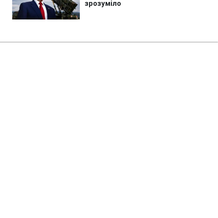
Головна
»
Новини
»
Політика
Іран висунув нові вимоги для
відкриття Ормузької протоки
03:25 09.08.2026 Нд
2 хв
Що відомо про вимоги Ірану щодо
Ормузу?
ЕДУАРД ТКАЧ