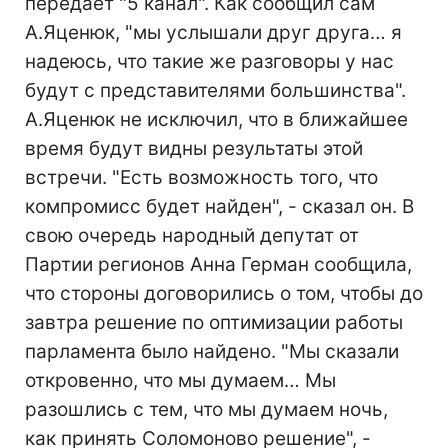
передает "5 канал". Как сообщил сам
А.Яценюк, "мы услышали друг друга… я
надеюсь, что такие же разговоры у нас
будут с представителями большинства".
А.Яценюк не исключил, что в ближайшее
время будут видны результаты этой
встречи. "Есть возможность того, что
компромисс будет найден", - сказал он. В
свою очередь народный депутат от
Партии регионов Анна Герман сообщила,
что стороны договорились о том, чтобы до
завтра решение по оптимизации работы
парламента было найдено. "Мы сказали
откровенно, что мы думаем… Мы
разошлись с тем, что мы думаем ночь,
как принять Соломоново решение", -