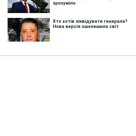
Головна
»
Новини
»
Війна в Україні
Путін готує таємну мобілізацію
для тиску на Європу, -
Зеленський
21:19 08.08.2026 Сб
2 хв
Путін планує провести масову
мобілізацію, не оголошуючи її офіційно