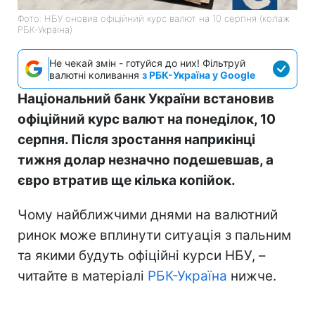
Фото: НБУ оновив офіційний курс валют на 10 серпня (колаж
РБК-Україна)
Не чекай змін - готуйся до них! Фільтруй
валютні коливання
з РБК-Україна у Google
Національний банк України встановив
офіційний курс валют на понеділок, 10
серпня. Після зростання наприкінці
тижня долар незначно подешевшав, а
євро втратив ще кілька копійок.
Чому найближчими днями на валютний
ринок може вплинути ситуація з пальним
та якими будуть офіційні курси НБУ, –
читайте в матеріалі
РБК-Україна
нижче.