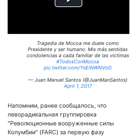
Play
Video
Tragedia de Mocoa me duele como
Presidente y ser humano. Mis más sentidas
condolencias a cada familiar de las víctimas
#TodosConMocoa
pic.twitter.com/YsEiNWNVoG
— Juan Manuel Santos (@JuanManSantos)
April 1, 2017
Напомним, ранее сообщалось, что
леворадикальная группировка
"Революционные вооруженные силы
Колумбии" (FARC) за первую фазу