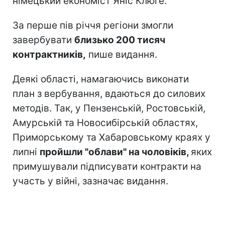
німецький економіст Яніс Клюге.
За перше пів річчя регіони змогли
завербувати
близько 200 тисяч
контрактників,
пише видання.
Деякі області, намагаючись виконати
план з вербування, вдаються до силових
методів. Так, у Пензенській, Ростовській,
Амурській та Новосибірській областях,
Приморському та Хабаровському краях у
липні
пройшли "облави" на чоловіків,
яких
примушували підписувати контракти на
участь у війні, зазначає видання.