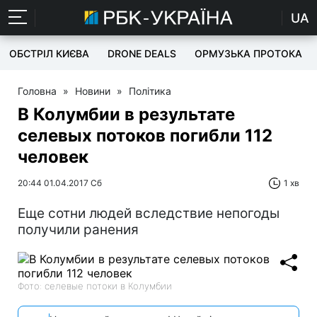
UA
ОБСТРІЛ КИЄВА
DRONE DEALS
ОРМУЗЬКА ПРОТОКА
Головна
»
Новини
»
Політика
В Колумбии в результате
селевых потоков погибли 112
человек
20:44 01.04.2017 Сб
1 хв
Еще сотни людей вследствие непогоды
получили ранения
Фото: селевые потоки в Колумбии