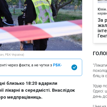
Юлія
керів
За р
жал
інт
Ген
ГОЛО
сач, РБК-Україна)
нті через факти, а не чутки з
РБК-
"Лякати
похолод
бліц із
дні близько 18:20 вдарили
Удар по
ї лікарні в середмісті. Внаслідок
Одесі: 
день д
ро медпрацівниць.
Ціни на