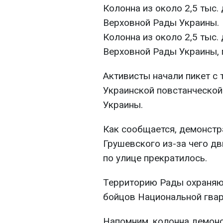
Колонна из около 2,5 тыс
Верховной Рады Украины.
Колонна из около 2,5 тыс
Верховной Рады Украины, 
Активисты начали пикет с
Украинской повстанческой
Украины.
Как сообщается, демонстра
Грушевского из-за чего д
по улице прекратилось.
Территорию Рады охраняют
бойцов Национальной гвар
Напомним, колонна демон