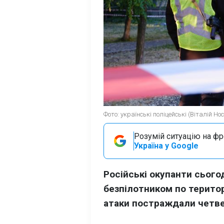
Фото: українські поліцейські (Віталій Но
Розумій ситуацію на фро
Україна у Google
Російські окупанти сього
безпілотником по територі
атаки постраждали четве