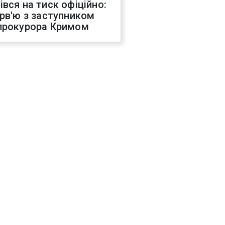
івся на тиск офіційно:
ерв'ю з заступником
прокурора Кримом