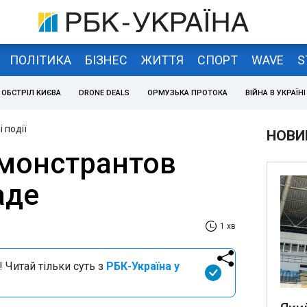
ПОЛІТИКА
БІЗНЕС
ЖИТТЯ
СПОРТ
WAVE
S
ОБСТРІЛ КИЄВА
DRONE DEALS
ОРМУЗЬКА ПРОТОКА
ВІЙНА В УКРАЇНІ
 події
НОВИ
монстрантов
аде
1 хв
 Читай тільки суть з
РБК-Україна у