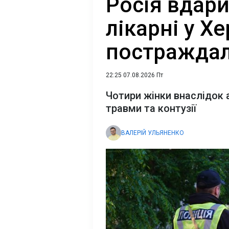
Росія вдар
лікарні у Хе
постраждал
22:25 07.08.2026 Пт
Чотири жінки внаслідок 
травми та контузії
ВАЛЕРІЙ УЛЬЯНЕНКО