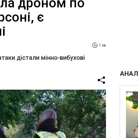
ила дроном по
рсоні, є
і
1 хв
атаки дістали мінно-вибухові
АНАЛ