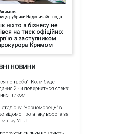
 Акимова
ниця рубрики Надзвичайні події
ік ніхто з бізнесу не
івся на тиск офіційно:
ерв'ю з заступником
прокурора Кримом
ВНІ НОВИНИ
ся не треба". Коли буде
ання й чи повернеться спека:
 синоптиком
 стадіону "Чорноморець" в
що відомо про атаку ворога за
о матчу УПЛ
 продукти: скільки коштують