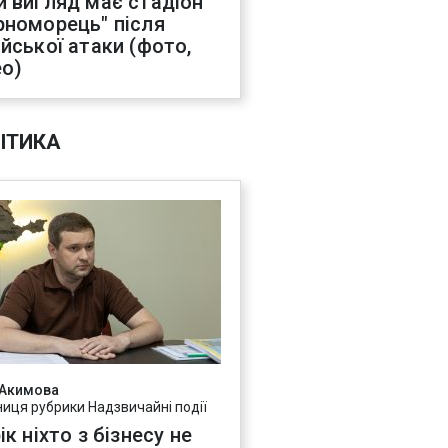
й вигляд має стадіон
рноморець" після
ійської атаки (фото,
ео)
ІТИКА
 Акимова
ниця рубрики Надзвичайні події
ік ніхто з бізнесу не