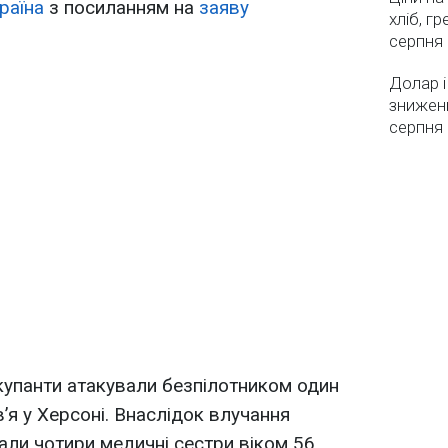
раїна
з посиланням на
заяву
хліб, г
серпня
Долар і
зниженн
серпня 
окупанти атакували безпілотником один
’я у Херсоні. Внаслідок влучання
ли чотири медичні сестри віком 56,