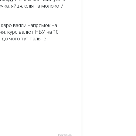
речка, яйця, олія та молоко 7
 євро взяли напрямок на
я: курс валют НБУ на 10
і до чого тут пальне