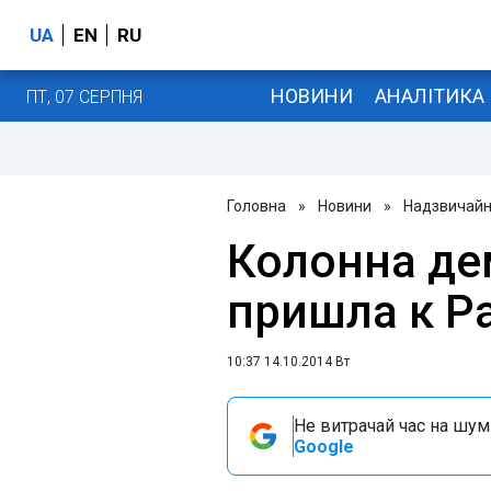
UA
EN
RU
НОВИНИ
АНАЛІТИКА
ПТ, 07 СЕРПНЯ
Головна
»
Новини
»
Надзвичайні
Колонна де
пришла к Р
10:37 14.10.2014 Вт
Не витрачай час на шум!
Google