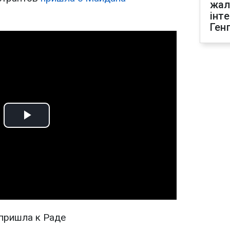
жал
інт
Ген
Play
Video