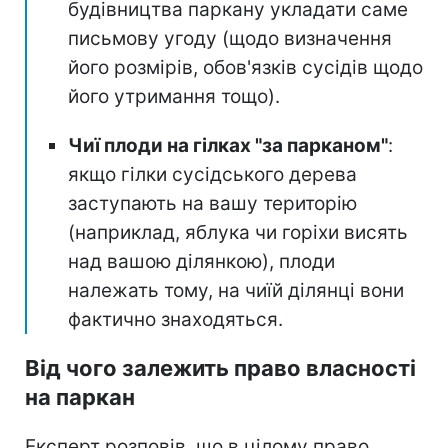
будівництва паркану укладати саме
письмову угоду (щодо визначення
його розмірів, обов'язків сусідів щодо
його утримання тощо).
Чиї плоди на гілках "за парканом"
:
якщо гілки сусідського дерева
заступають на вашу територію
(наприклад, яблука чи горіхи висять
над вашою ділянкою), плоди
належать тому, на чиїй ділянці вони
фактично знаходяться.
Від чого залежить право власності
на паркан
Експерт розповів, що в цілому право