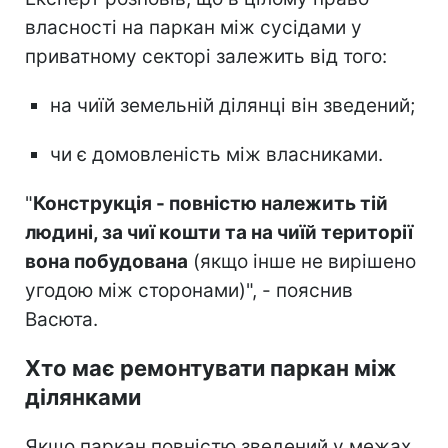
власності на паркан між сусідами у
приватному секторі залежить від того:
на чиїй земельній ділянці він зведений;
чи є домовленість між власниками.
"
Конструкція - повністю належить тій
людині, за чиї кошти та на чиїй території
вона побудована
(якщо інше не вирішено
угодою між сторонами)", - пояснив
Васюта.
Хто має ремонтувати паркан між
ділянками
Якщо паркан повністю зведений у межах