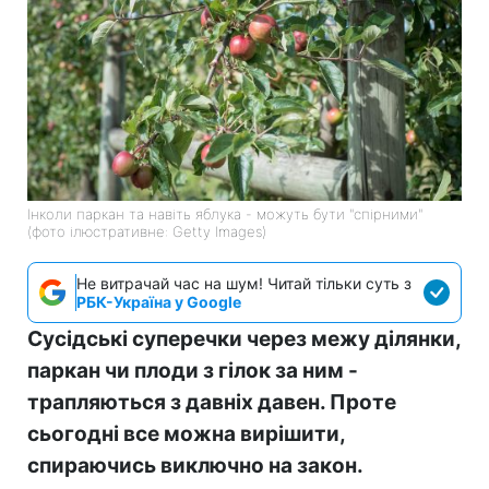
Інколи паркан та навіть яблука - можуть бути "спірними"
(фото ілюстративне: Getty Images)
Не витрачай час на шум! Читай тільки суть з
РБК-Україна у Google
Сусідські суперечки через межу ділянки,
паркан чи плоди з гілок за ним -
трапляються з давніх давен. Проте
сьогодні все можна вирішити,
спираючись виключно на закон.