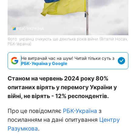
Фото: українці очікують ще декілька років війни (Віталій Носач,
РБК-Україна)
Не витрачай час на шум! Читай тільки суть з
РБК-Україна у Google
Станом на червень 2024 року 80%
опитаних вірять у перемогу України у
війні, не вірять - 12% респондентів.
Про це повідомляє
РБК-Україна
з
посиланням на дані опитування
Центру
Разумкова
.