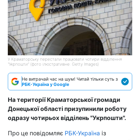
У Краматорську перестали працювати чотири відділення
"Укрпошти" (фото ілюстративне: Getty Images)
Не витрачай час на шум! Читай тільки суть з
РБК-Україна у Google
На території Краматорської громади
Донецької області призупинили роботу
одразу чотирьох відділень "Укрпошти".
Про це повідомляє
РБК-Україна
із