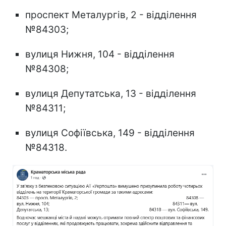
проспект Металургів, 2 - відділення
№84303;
вулиця Нижня, 104 - відділення
№84308;
вулиця Депутатська, 13 - відділення
№84311;
вулиця Софіївська, 149 - відділення
№84318.