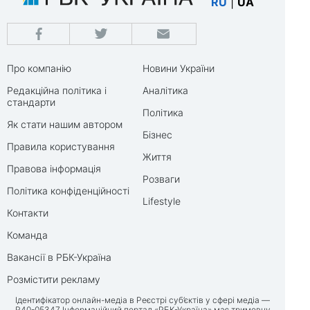
RU
|
UA
Про компанію
Новини України
Редакційна політика і
Аналітика
стандарти
Політика
Як стати нашим автором
Бізнес
Правила користування
Життя
Правова інформація
Розваги
Політика конфіденційності
Lifestyle
Контакти
Команда
Вакансії в РБК-Україна
Розмістити рекламу
Ідентифікатор онлайн-медіа в Реєстрі суб’єктів у сфері медіа —
R40-05347 Інформаційний портал «РБК-Україна» має тримовну