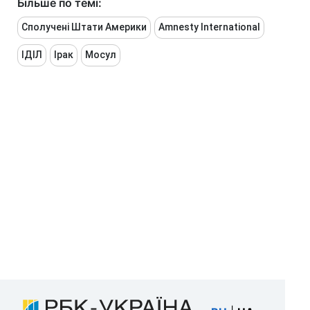
Більше по темі:
Сполучені Штати Америки
Amnesty International
ІДІЛ
Ірак
Мосул