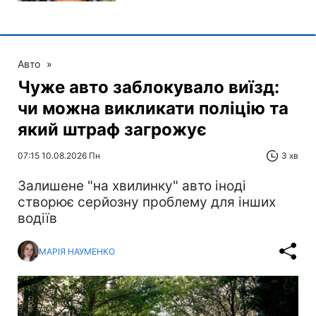
Авто
»
Чуже авто заблокувало виїзд:
чи можна викликати поліцію та
який штраф загрожує
07:15 10.08.2026 Пн
3 хв
Залишене "на хвилинку" авто іноді
створює серйозну проблему для інших
водіїв
МАРІЯ НАУМЕНКО