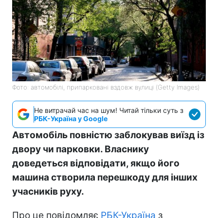
Фото: автомобілі, припарковані вздовж вулиці (Getty Images)
Не витрачай час на шум! Читай тільки суть з
РБК-Україна у Google
Автомобіль повністю заблокував виїзд із
двору чи парковки. Власнику
доведеться відповідати, якщо його
машина створила перешкоду для інших
учасників руху.
Про це повідомляє
РБК-Україна
з