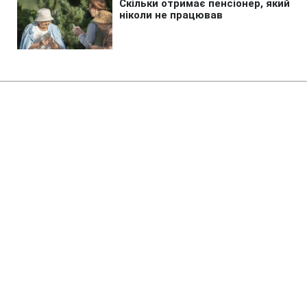
Головна
»
Новини
»
Війна в Україні
Чорнобиль готують до
повторного нападу росіян, - Der
Spiegel
06:35 10.08.2026 Пн
2 хв
По всій зоні українські військові
готуються до можливого нападу
ЮЛІЯ МАЛОВІЧКО