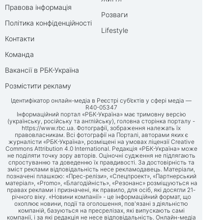
Правова інформація
Розваги
Політика конфіденційності
Lifestyle
Контакти
Команда
Вакансії в РБК-Україна
Розмістити рекламу
Ідентифікатор онлайн-медіа в Реєстрі суб’єктів у сфері медіа —
R40-05347
Інформаційний портал «РБК-Україна» має тримовну версію
(українську, російську та англійську), головна сторінка порталу -
https://www.rbc.ua
. Фотографії, зображення належать їх
правовласникам. Всі фотографії на Порталі, авторами яких є
журналісти «РБК-Україна», розміщені на умовах ліцензії Creative
Commons Attribution 4.0 International. Редакція «РБК-Україна» може
не поділяти точку зору авторів. Оціночні судження не підлягають
спростуванню та доведенню їх правдивості. За достовірність та
зміст реклами відповідальність несе рекламодавець. Матеріали,
позначені плашкою: «Прес-релізи», «Спецпроект», «Партнерський
матеріал», «Promo», «Благодійність», «Резонанс» розміщуються на
правах реклами і призначені, як правило, для осіб, які досягли 21-
річного віку. «Новини компанії» - це інформаційний формат, що
охоплює новини, події та оголошення, пов'язані з діяльністю
компаній, базуються на пресрелізах, які випускають самі
компанії, і за які редакція не несе відповідальність. Онлайн-медіа