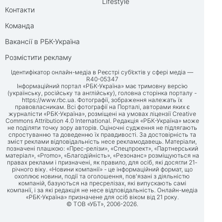
Lifestyle
Контакти
Команда
Вакансії в РБК-Україна
Розмістити рекламу
Ідентифікатор онлайн-медіа в Реєстрі суб’єктів у сфері медіа —
R40-05347
Інформаційний портал «РБК-Україна» має тримовну версію
(українську, російську та англійську), головна сторінка порталу -
https://www.rbc.ua
. Фотографії, зображення належать їх
правовласникам. Всі фотографії на Порталі, авторами яких є
журналісти «РБК-Україна», розміщені на умовах ліцензії Creative
Commons Attribution 4.0 International. Редакція «РБК-Україна» може
не поділяти точку зору авторів. Оціночні судження не підлягають
спростуванню та доведенню їх правдивості. За достовірність та
зміст реклами відповідальність несе рекламодавець. Матеріали,
позначені плашкою: «Прес-релізи», «Спецпроект», «Партнерський
матеріал», «Promo», «Благодійність», «Резонанс» розміщуються на
правах реклами і призначені, як правило, для осіб, які досягли 21-
річного віку. «Новини компанії» - це інформаційний формат, що
охоплює новини, події та оголошення, пов'язані з діяльністю
компаній, базуються на пресрелізах, які випускають самі
компанії, і за які редакція не несе відповідальність. Онлайн-медіа
«РБК-Україна» призначене для осіб віком від 21 року.
© ТОВ «УБТ», 2006-2026.