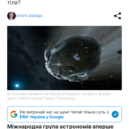
тіла?
ОЛЬГА ЗАВАДА
Астрономи виявили астероїд рекордно складної форми
(фото: NASA Hubble Space Telescope)
Не витрачай час на шум! Читай тільки суть з
РБК-Україна у Google
Міжнародна група астрономів вперше