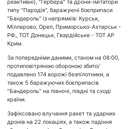
реактивні), "Гербера" та дрони-імітатори
типу "Пародія", баражуючі боєприпаси
"Бандероль" із напрямків: Курськ,
Міллерово, Орел, Приморсько-Ахтарськ -
РФ., ТОТ Донецьк, Гвардійське - ТОТ АР
Крим.
За попередніми даними, станом на 08:00,
протиповітряною обороною збито/
подавлено 174 ворожі безпілотники, а
також 5 баражуючих боєприпасів
"Бандероль" на півночі, півдні та сході
країни.
Зафіксовано влучання ракет та ударних
дронів на 22 локаціях, а також падіння