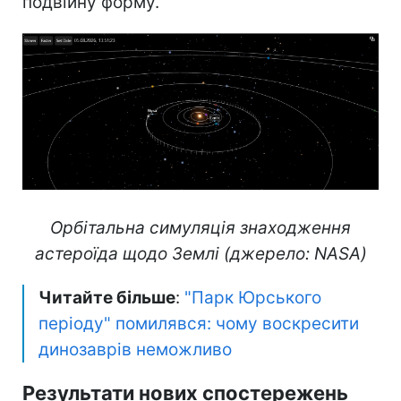
подвійну форму.
Орбітальна симуляція знаходження
астероїда щодо Землі (джерело: NASA)
Читайте більше
:
"Парк Юрського
періоду" помилявся: чому воскресити
динозаврів неможливо
Результати нових спостережень