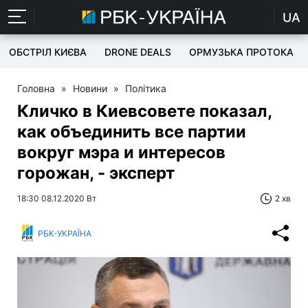
UA
ОБСТРІЛ КИЄВА
DRONE DEALS
ОРМУЗЬКА ПРОТОКА
Головна
»
Новини
»
Політика
Кличко в Киевсовете показал,
как объединить все партии
вокруг мэра и интересов
горожан, - эксперт
18:30 08.12.2020 Вт
2 хв
РБК-УКРАЇНА