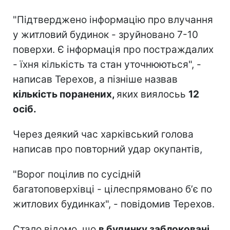
"Підтверджено інформацію про влучання
у житловий будинок - зруйновано 7-10
поверхи. Є інформація про постраждалих
- їхня кількість та стан уточнюються", -
написав Терехов, а пізніше назвав
кількість поранених,
яких виялосьь
12
осіб.
Через деякий час харківський голова
написав про повторний удар окупантів,
"Ворог поцілив по сусідній
багатоповерхівці - цілеспрямовано бʼє по
житлових будинках", - повідомив Терехов.
Стало відомо, що
в будинку заблоковані