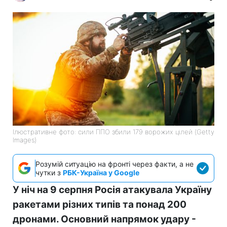
Ілюстративне фото: сили ППО збили 179 ворожих цілей (Getty
Images)
Розумій ситуацію на фронті через факти, а не
чутки з
РБК-Україна у Google
У ніч на 9 серпня Росія атакувала Україну
ракетами різних типів та понад 200
дронами. Основний напрямок удару -