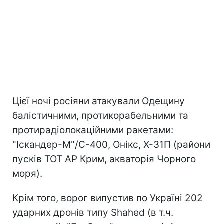
Цієї ночі росіяни атакували Одещину
балістичними, протикорабельними та
протирадіолокаційними ракетами:
"Іскандер-М"/С-400, Онікс, Х-31П (райони
пусків ТОТ АР Крим, акваторія Чорного
моря).
Крім того, ворог випустив по Україні 202
ударних дронів типу Shahed (в т.ч.