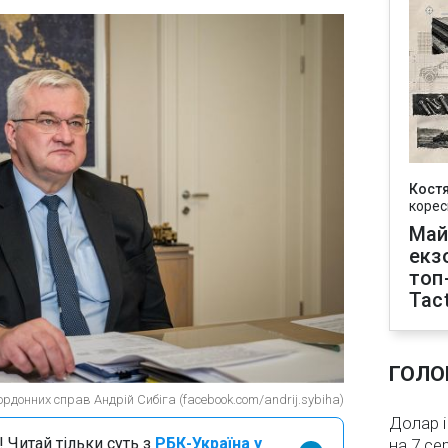
Кост
корес
Май
екз
топ
Tact
ГОЛО
рдонних справ Андрій Сибіга (facebook.com/andrij.sybiha)
Долар і
 Читай тільки суть з
РБК-Україна у
на 7 се