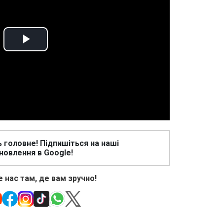
Play
Video
ь головне! Підпишіться на наші
новлення в Google!
 нас там, де вам зручно!