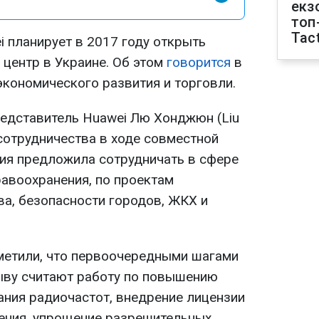
екз
топ
Tact
 планирует в 2017 году открыть
 центр в Украине. Об этом
говорится
в
кономического развития и торговли.
редставитель Huawei Лю Хонджюн (Liu
сотрудничества в ходе совместной
ния предложила сотрудничать в сфере
авоохранения, по проектам
ва, безопасности городов, ЖКХ и
метили, что первоочередными шагами
ыву считают работу по повышению
ния радиочастот, внедрение лицензии
ления, упрощение разрешительных