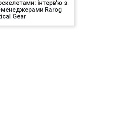
оскелетами: інтерв'ю з
-менеджерами Rarog
ical Gear