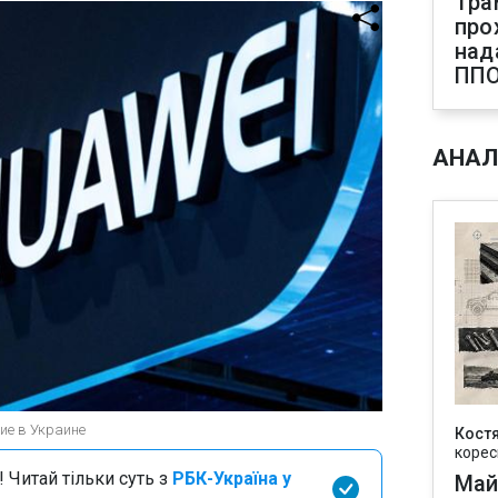
Тра
про
над
ПП
АНАЛ
ие в Украине
Кост
корес
 Читай тільки суть з
РБК-Україна у
Май