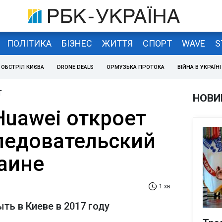
ПОЛІТИКА
БІЗНЕС
ЖИТТЯ
СПОРТ
WAVE
S
ОБСТРІЛ КИЄВА
DRONE DEALS
ОРМУЗЬКА ПРОТОКА
ВІЙНА В УКРАЇНІ
T
НОВИ
Huawei откроет
ледовательский
раине
1 хв
ть в Киеве в 2017 году