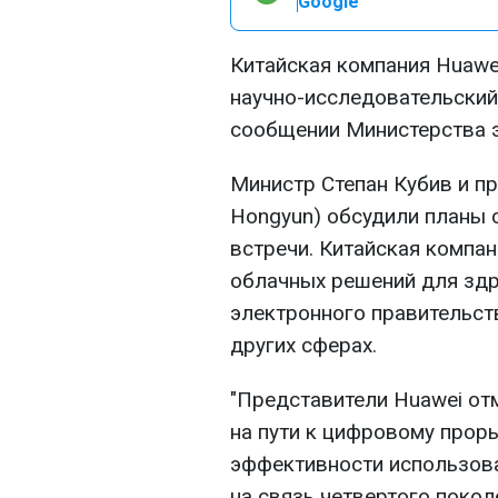
Google
Китайская компания Huawei
научно-исследовательский
сообщении Министерства э
Министр Степан Кубив и п
Hongyun) обсудили планы 
встречи. Китайская компа
облачных решений для здр
электронного правительст
других сферах.
"Представители Huawei от
на пути к цифровому прор
эффективности использова
на связь четвертого поко