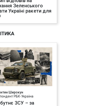
мп відповів на
хання Зеленського
ати Україні ракети для
О
ІТИКА
янтин Широкун
пондент РБК-Україна
бутнє ЗСУ – за