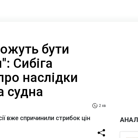
можуть бути
: Сибіга
про наслідки
а судна
2 хв
осії вже спричинили стрибок цін
АНАЛ