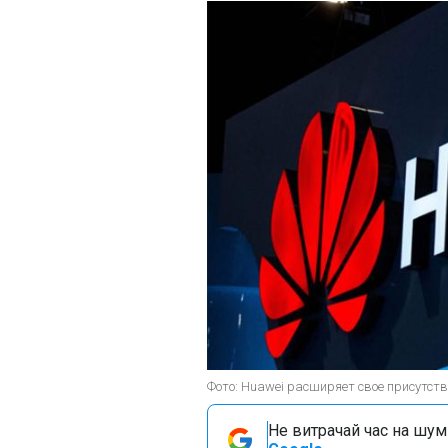
Фото: Huawei расширяет свое присутств
Не витрачай час на шум!