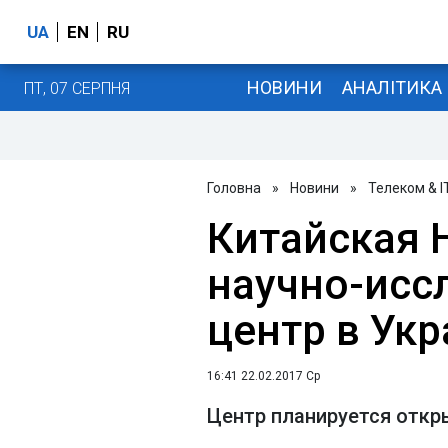
UA
EN
RU
НОВИНИ
АНАЛІТИКА
ПТ, 07 СЕРПНЯ
Головна
»
Новини
»
Телеком & I
Китайская 
научно-исс
центр в Ук
16:41 22.02.2017 Ср
Центр планируется откры