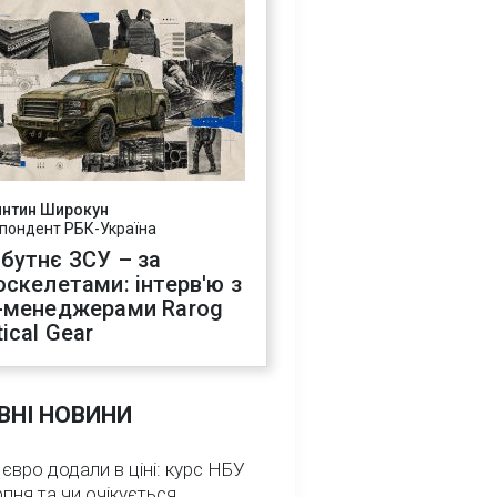
янтин Широкун
пондент РБК-Україна
бутнє ЗСУ – за
оскелетами: інтерв'ю з
-менеджерами Rarog
ical Gear
ВНІ НОВИНИ
 євро додали в ціні: курс НБУ
рпня та чи очікується