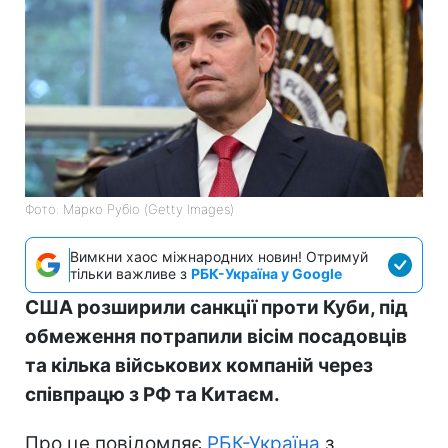
Фото: Марко Рубіо (Getty Images)
Вимкни хаос міжнародних новин! Отримуй
тільки важливе з
РБК-Україна у Google
США розширили санкції проти Куби, під
обмеження потрапили вісім посадовців
та кілька військових компаній через
співпрацю з РФ та Китаєм.
Про це повідомляє
РБК-Україна
з