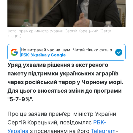
Фото: прем'єр-міністр України Сергій Корецький (Getty
Images)
Не витрачай час на шум! Читай тільки суть з
РБК-Україна у Google
Уряд ухвалив рішення з екстреного
пакету підтримки українських аграріїв
через російський терор у Чорному морі.
Для цього вносяться зміни до програми
"5-7-9%".
Про це заявив прем'єр-міністр України
Сергій Корецький, повідомляє
РБК-
Україна
з посиланням на його
Telegram
-