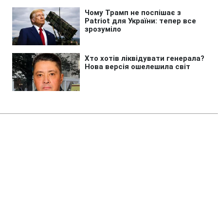
Головна
»
Новини
»
У світі
Трамп різко відреагував на
чутки про конфлікт з Гегсетом
21:40 06.08.2026 Чт
2 хв
Чутки про напругу Трамп назвав повною
брехнею