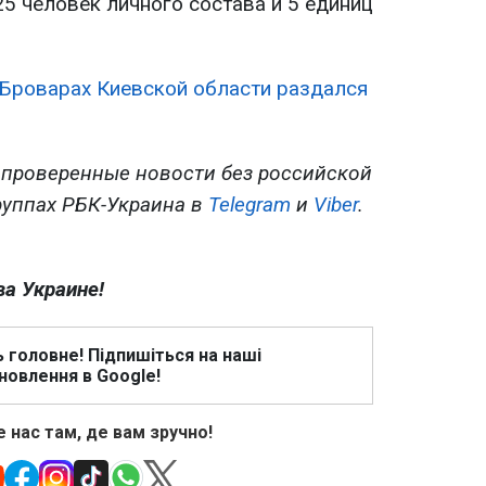
5 человек личного состава и 5 единиц
 Броварах Киевской области раздался
 проверенные новости без российской
руппах РБК-Украина в
Telegram
и
Viber
.
ва Украине!
ь головне! Підпишіться на наші
новлення в Google!
 нас там, де вам зручно!