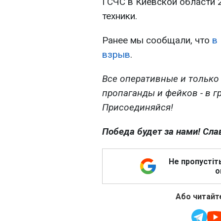
ГСЧС в Киевской области 2
техники.
Ранее мы сообщали, что
в
взрыв
.
Все оперативные и только
пропаганды и фейков - в г
Присоединяйся!
Победа будет за нами! Сла
Не пропустіт
о
Або читайте