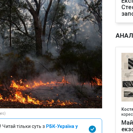
Екс
Сте
зап
АНАЛ
Кост
ges)
корес
Май
 Читай тільки суть з
РБК-Україна у
екз