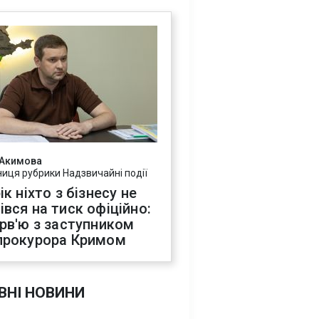
 Акимова
ниця рубрики Надзвичайні події
ік ніхто з бізнесу не
івся на тиск офіційно:
ерв'ю з заступником
прокурора Кримом
ВНІ НОВИНИ