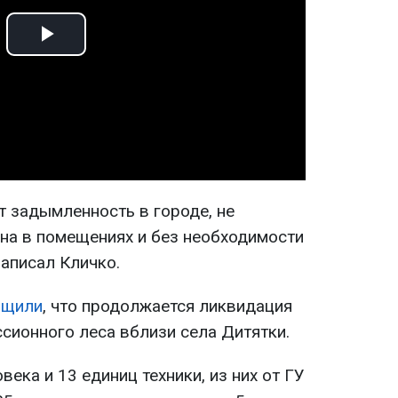
Play
Video
т задымленность в городе, не
кна в помещениях и без необходимости
 написал Кличко.
бщили
, что продолжается ликвидация
сионного леса вблизи села Дитятки.
века и 13 единиц техники, из них от ГУ