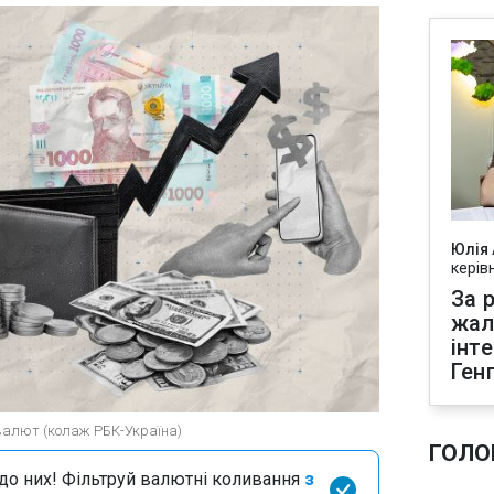
Юлія
керів
За р
жал
інт
Ген
 валют (колаж РБК-Україна)
ГОЛО
я до них! Фільтруй валютні коливання
з