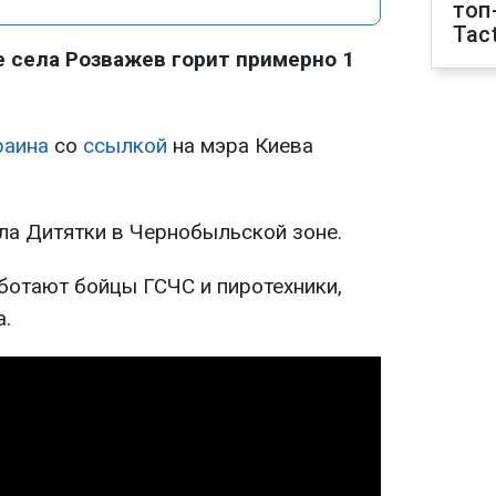
топ
Tact
е села Розважев горит примерно 1
раина
со
ссылкой
на мэра Киева
ела Дитятки в Чернобыльской зоне.
ботают бойцы ГСЧС и пиротехники,
а.