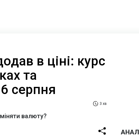
одав в ціні: курс
ках та
 6 серпня
3 хв
бміняти валюту?
АНАЛ