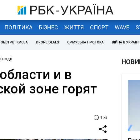
ПОЛІТИКА
БІЗНЕС
ЖИТТЯ
СПОРТ
WAVE
S
ОБСТРІЛ КИЄВА
DRONE DEALS
ОРМУЗЬКА ПРОТОКА
ВІЙНА В УКРАЇНІ
 події
НОВИ
области и в
кой зоне горят
1 хв