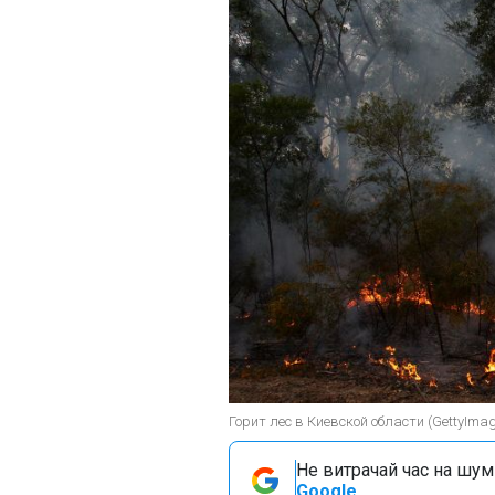
Горит лес в Киевской области (GettyIma
Не витрачай час на шум!
Google