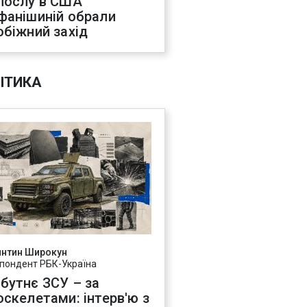
послу в США
фанішиній обрали
обіжний захід
ІТИКА
янтин Широкун
пондент РБК-Україна
бутнє ЗСУ – за
оскелетами: інтерв'ю з