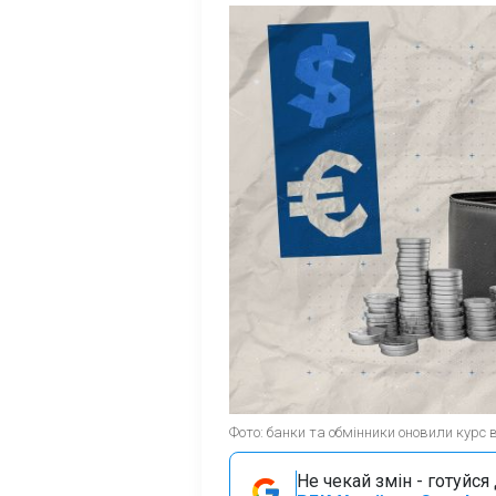
Фото: банки та обмінники оновили курс
Не чекай змін - готуйс