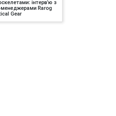
оскелетами: інтерв'ю з
-менеджерами Rarog
ical Gear