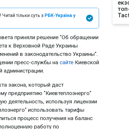
екз
топ
Tact
 Читай тільки суть з
РБК-Україна у
овета приняли решение "Об обращении
ета к Верховной Раде Украины
менений в законодательство Украины".
щении пресс-службы на
сайте
Киевской
й администрации.
кта закона, который даст
му предприятию "Киевтеплоэнерго"
ую деятельность, используя лицензии
еплоэнерго" использовать тарифы
длиться процесс получения на баланс
полноценную работу по