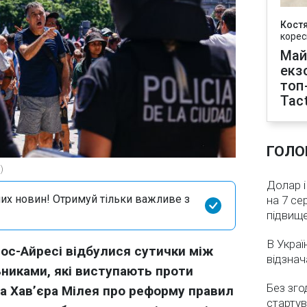
Кост
корес
Май
екз
топ
Tact
ГОЛО
)
Долар і
их новин! Отримуй тільки важливе з
на 7 се
підвищ
В Украї
ос-Айресі відбулися сутички між
відзнач
ьниками, які виступають проти
Без зго
а Хав’єра Мілея про реформу правил
стартув