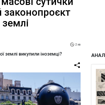
 масові сутички
й законопроєкт
 землі
2 хв
ої землі викупили іноземці?
АНАЛ