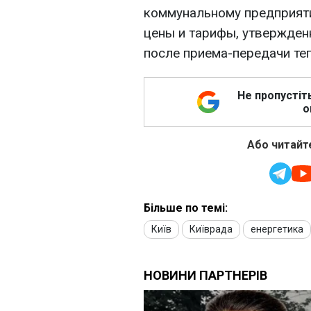
коммунальному предприяти
цены и тарифы, утвержден
после приема-передачи те
Не пропустіт
о
Або читайте
Більше по темі:
Київ
Київрада
енергетика