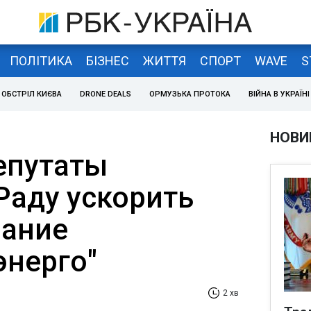
ПОЛІТИКА
БІЗНЕС
ЖИТТЯ
СПОРТ
WAVE
S
ОБСТРІЛ КИЄВА
DRONE DEALS
ОРМУЗЬКА ПРОТОКА
ВІЙНА В УКРАЇНІ
НОВИ
епутаты
Раду ускорить
вание
энерго"
2 хв