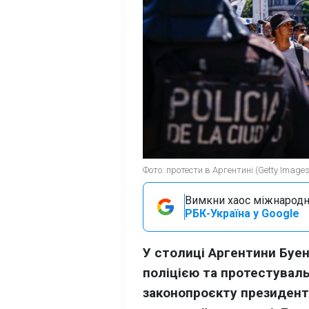
Фото: протести в Аргентині (Getty Images
Вимкни хаос міжнародн
РБК-Україна у Google
У столиці Аргентини Буен
поліцією та протестувал
законопроєкту президент