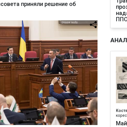
Тра
всовета приняли решение об
про
над
ПП
АНАЛ
Кост
корес
Май