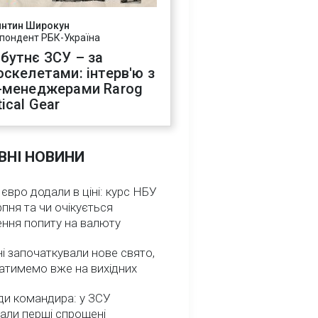
янтин Широкун
пондент РБК-Україна
бутнє ЗСУ – за
оскелетами: інтерв'ю з
-менеджерами Rarog
ical Gear
ВНІ НОВИНИ
 євро додали в ціні: курс НБУ
рпня та чи очікується
ення попиту на валюту
ні започаткували нове свято,
атимемо вже на вихідних
ди командира: у ЗСУ
али перші спрощені