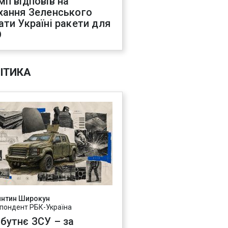
мп відповів на
хання Зеленського
ати Україні ракети для
О
ІТИКА
янтин Широкун
пондент РБК-Україна
бутнє ЗСУ – за