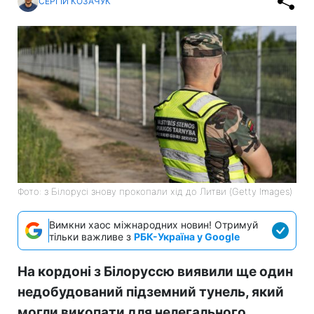
СЕРГІЙ КОЗАЧУК
Фото: з Білорусі знову прокопали хід до Литви (Getty Images)
Вимкни хаос міжнародних новин! Отримуй
тільки важливе з
РБК-Україна у Google
На кордоні з Білоруссю виявили ще один
недобудований підземний тунель, який
могли викопати для нелегального