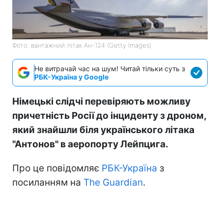
Фото: вантажний літак Ан-124 (Getty Images)
Не витрачай час на шум! Читай тільки суть з
РБК-Україна у Google
Німецькі слідчі перевіряють можливу
причетність Росії до інциденту з дроном,
який знайшли біля українського літака
"Антонов" в аеропорту Лейпцига.
Про це повідомляє
РБК-Україна
з
посиланням на
The Guardian
.