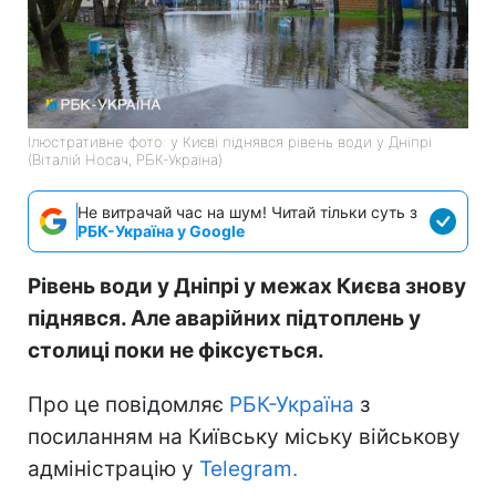
Ілюстративне фото: у Києві піднявся рівень води у Дніпрі
(Віталій Носач, РБК-Україна)
Не витрачай час на шум! Читай тільки суть з
РБК-Україна у Google
Рівень води у Дніпрі у межах Києва знову
піднявся. Але аварійних підтоплень у
столиці поки не фіксується.
Про це повідомляє
РБК-Україна
з
посиланням на Київську міську військову
адміністрацію у
Telegram.