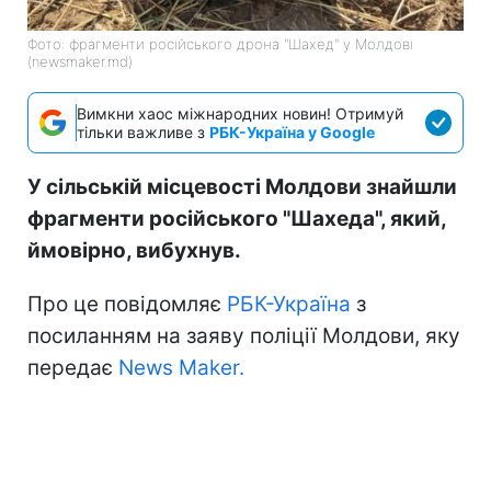
Фото: фрагменти російського дрона "Шахед" у Молдові
(newsmaker.md)
Вимкни хаос міжнародних новин! Отримуй
тільки важливе з
РБК-Україна у Google
У сільській місцевості Молдови знайшли
фрагменти російського "Шахеда", який,
ймовірно, вибухнув.
Про це повідомляє
РБК-Україна
з
посиланням на заяву поліції Молдови, яку
передає
News Maker.