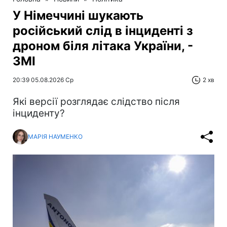
У Німеччині шукають
російський слід в інциденті з
дроном біля літака України, -
ЗМІ
20:39 05.08.2026 Ср
2 хв
Які версії розглядає слідство після
інциденту?
МАРІЯ НАУМЕНКО