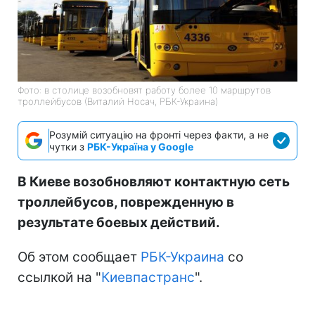
Фото: в столице возобновят работу более 10 маршрутов
троллейбусов (Виталий Носач, РБК-Украина)
Розумій ситуацію на фронті через факти, а не
чутки з
РБК-Україна у Google
В Киеве возобновляют контактную сеть
троллейбусов, поврежденную в
результате боевых действий.
Об этом сообщает
РБК-Украина
со
ссылкой на "
Киевпастранс
".