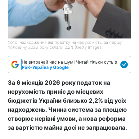
Фото: надходження від податку на нерухомість, за першу
половину 2026 року склали 2,2% (Getty Images)
Не витрачай час на шум! Читай тільки суть з
РБК-Україна у Google
За 6 місяців 2026 року податок на
нерухомість приніс до місцевих
бюджетів України близько 2,2% від усіх
надходжень. Чинна система за площею
створює нерівні умови, а нова реформа
за вартістю майна досі не запрацювала.