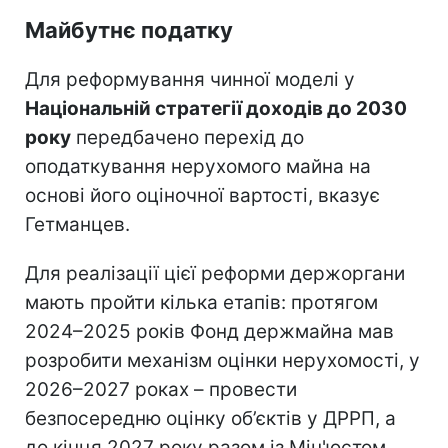
Майбутнє податку
Для реформування чинної моделі у
Національній стратегії доходів до 2030
року
передбачено перехід до
оподаткування нерухомого майна на
основі його оціночної вартості, вказує
Гетманцев.
Для реалізації цієї реформи держоргани
мають пройти кілька етапів: протягом
2024–2025 років Фонд держмайна мав
розробити механізм оцінки нерухомості, у
2026–2027 роках – провести
безпосередню оцінку об’єктів у ДРРП, а
до кінця 2027 року разом із Мін'юстом