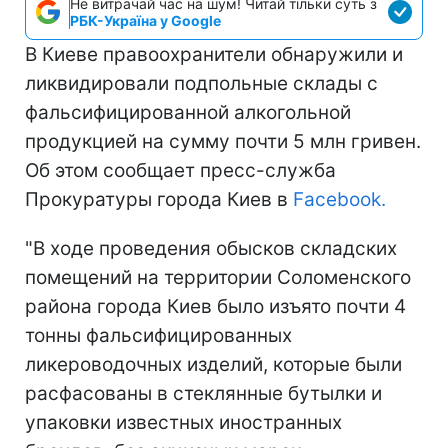
Не витрачай час на шум! Читай тільки суть з
РБК-Україна у Google
В Киеве правоохранители обнаружили и
ликвидировали подпольные склады с
фальсифицированной алкогольной
продукцией на сумму почти 5 млн гривен.
Об этом сообщает пресс-служба
Прокуратуры города Киев в
Facebook.
"В ходе проведения обысков складских
помещений на территории Соломенского
района города Киев было изъято почти 4
тонны фальсифицированных
ликероводочных изделий, которые были
расфасованы в стеклянные бутылки и
упаковки известных иностранных