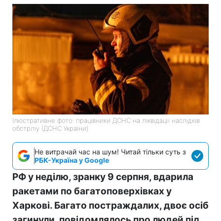
Ілюстративне фото: працівники ДСНС на ліквідації наслідків
обстрліу (ДСНС України)
Не витрачай час на шум! Читай тільки суть з
РБК-Україна у Google
РФ у неділю, зранку 9 серпня, вдарила
ракетами по багатоповерхівках у
Харкові. Багато постраждалих, двоє осіб
загинули, повідомлялось про людей під