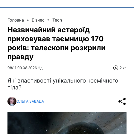
Головна
»
Бізнес
»
Tech
Незвичайний астероїд
приховував таємницю 170
років: телескопи розкрили
правду
08:11 09.08.2026 Нд
2 хв
Які властивості унікального космічного
тіла?
ОЛЬГА ЗАВАДА