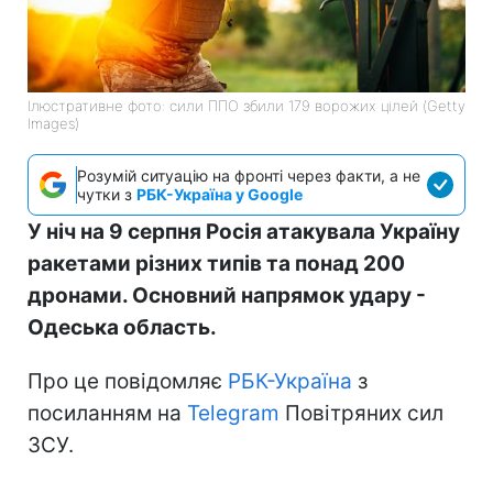
Ілюстративне фото: сили ППО збили 179 ворожих цілей (Getty
Images)
Розумій ситуацію на фронті через факти, а не
чутки з
РБК-Україна у Google
У ніч на 9 серпня Росія атакувала Україну
ракетами різних типів та понад 200
дронами. Основний напрямок удару -
Одеська область.
Про це повідомляє
РБК-Україна
з
посиланням на
Telegram
Повітряних сил
ЗСУ.