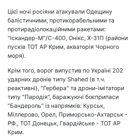
Цієї ночі росіяни атакували Одещину
балістичними, протикорабельними та
протирадіолокаційними ракетами:
"Іскандер-М"/С-400, Онікс, Х-31П (райони
пусків ТОТ АР Крим, акваторія Чорного
моря).
Крім того, ворог випустив по Україні 202
ударних дронів типу Shahed (в т.ч.
реактивні), "Гербера" та дрони-імітатори
типу "Пародія", баражуючі боєприпаси
"Бандероль" із напрямків: Курськ,
Міллерово, Орел, Приморсько-Ахтарськ -
РФ., ТОТ Донецьк, Гвардійське - ТОТ АР
Крим.