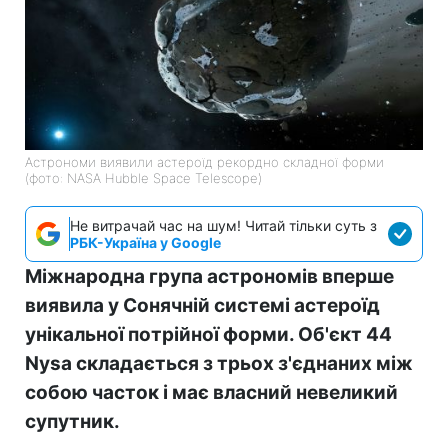
Астрономи виявили астероїд рекордно складної форми
(фото: NASA Hubble Space Telescope)
Не витрачай час на шум! Читай тільки суть з
РБК-Україна у Google
Міжнародна група астрономів вперше
виявила у Сонячній системі астероїд
унікальної потрійної форми. Об'єкт 44
Nysa складається з трьох з'єднаних між
собою часток і має власний невеликий
супутник.