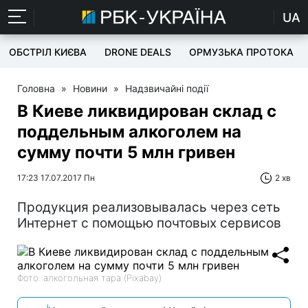
UA
ОБСТРІЛ КИЄВА
DRONE DEALS
ОРМУЗЬКА ПРОТОКА
Головна
»
Новини
»
Надзвичайні події
В Киеве ликвидирован склад с
поддельным алкоголем на
сумму почти 5 млн гривен
17:23 17.07.2017 Пн
2 хв
Продукция реализовывалась через сеть
Интернет с помощью почтовых сервисов
Фото: алкогольная тара (Pixabay)