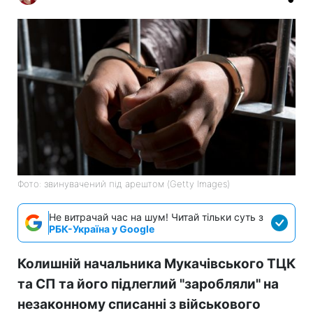
Фото: звинувачений під арештом (Getty Images)
Не витрачай час на шум! Читай тільки суть з
РБК-Україна у Google
Колишній начальника Мукачівського ТЦК
та СП та його підлеглий "заробляли" на
незаконному списанні з військового