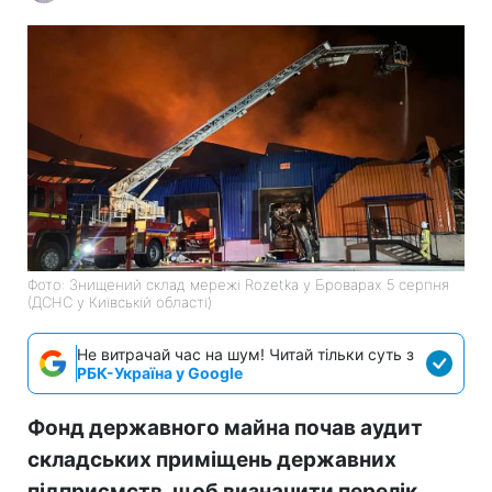
Фото: Знищений склад мережі Rozetka у Броварах 5 серпня
(ДСНС у Київській області)
Не витрачай час на шум! Читай тільки суть з
РБК-Україна у Google
Фонд державного майна почав аудит
складських приміщень державних
підприємств, щоб визначити перелік