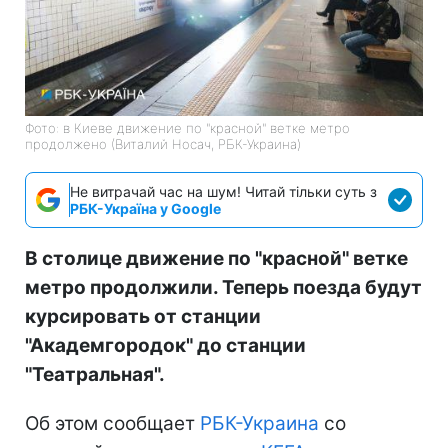
Фото: в Киеве движение по "красной" ветке метро
продолжено (Виталий Носач, РБК-Украина)
Не витрачай час на шум! Читай тільки суть з
РБК-Україна у Google
В столице движение по "красной" ветке
метро продолжили. Теперь поезда будут
курсировать от станции
"Академгородок" до станции
"Театральная".
Об этом сообщает
РБК-Украина
со