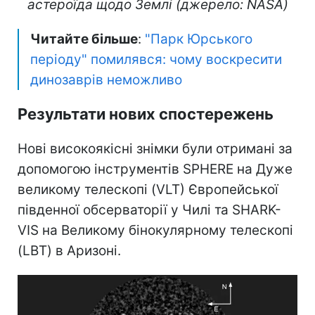
астероїда щодо Землі (джерело: NASA)
Читайте більше
:
"Парк Юрського
періоду" помилявся: чому воскресити
динозаврів неможливо
Результати нових спостережень
Нові високоякісні знімки були отримані за
допомогою інструментів SPHERE на Дуже
великому телескопі (VLT) Європейської
південної обсерваторії у Чилі та SHARK-
VIS на Великому бінокулярному телескопі
(LBT) в Аризоні.