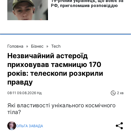
Головна
»
Бізнес
»
Tech
Незвичайний астероїд
приховував таємницю 170
років: телескопи розкрили
правду
08:11 09.08.2026 Нд
2 хв
Які властивості унікального космічного
тіла?
ОЛЬГА ЗАВАДА