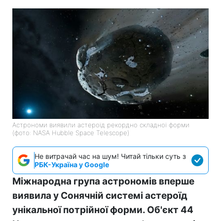
Астрономи виявили астероїд рекордно складної форми
(фото: NASA Hubble Space Telescope)
Не витрачай час на шум! Читай тільки суть з
РБК-Україна у Google
Міжнародна група астрономів вперше
виявила у Сонячній системі астероїд
унікальної потрійної форми. Об'єкт 44