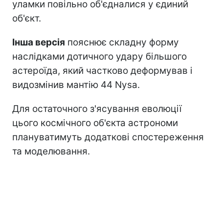
уламки повільно об'єдналися у єдиний
об'єкт.
Інша версія
пояснює складну форму
наслідками дотичного удару більшого
астероїда, який частково деформував і
видозмінив мантію 44 Nysa.
Для остаточного з'ясування еволюції
цього космічного об'єкта астрономи
плануватимуть додаткові спостереження
та моделювання.