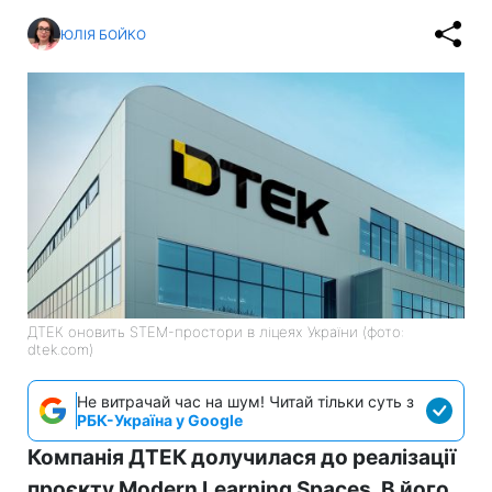
ЮЛІЯ БОЙКО
ДТЕК оновить STEM-простори в ліцеях України (фото:
dtek.com)
Не витрачай час на шум! Читай тільки суть з
РБК-Україна у Google
Компанія ДТЕК долучилася до реалізації
проєкту Modern Learning Spaces. В його