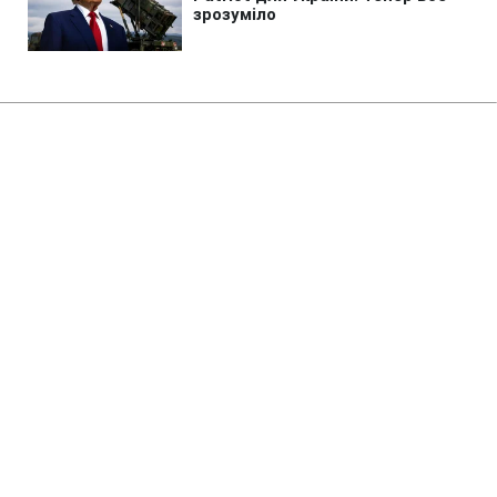
Головна
»
Бізнес
»
Tech
Потужніша Xbox програє PS5?
Розробники пояснили головний
парадокс
14:13 08.08.2026 Сб
2 хв
Чому так відбувається?
ОЛЬГА ЗАВАДА