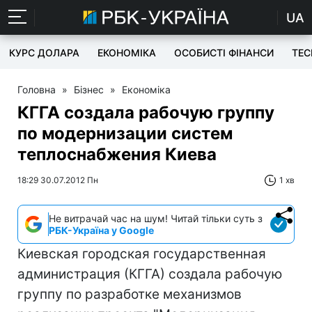
UA
КУРС ДОЛАРА
ЕКОНОМІКА
ОСОБИСТІ ФІНАНСИ
TEC
Головна
»
Бізнес
»
Економіка
КГГА создала рабочую группу
по модернизации систем
теплоснабжения Киева
18:29 30.07.2012 Пн
1 хв
Не витрачай час на шум! Читай тільки суть з
РБК-Україна у Google
Киевская городская государственная
администрация (КГГА) создала рабочую
группу по разработке механизмов