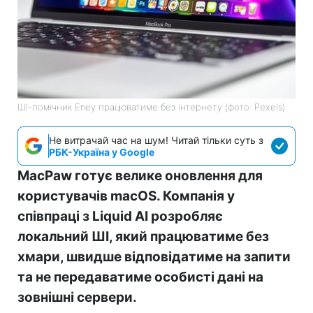
ШІ-помічник Eney працюватиме без інтернету (фото: Pexels)
Не витрачай час на шум! Читай тільки суть з
РБК-Україна у Google
MacPaw готує велике оновлення для
користувачів macOS. Компанія у
співпраці з Liquid AI розробляє
локальний ШІ, який працюватиме без
хмари, швидше відповідатиме на запити
та не передаватиме особисті дані на
зовнішні сервери.