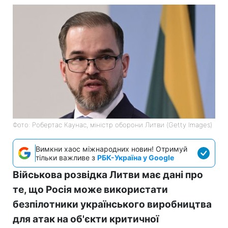
Фото: Робертас Каунас, міністр оборони Литви (Getty Images)
Вимкни хаос міжнародних новин! Отримуй
тільки важливе з
РБК-Україна у Google
Військова розвідка Литви має дані про
те, що Росія може використати
безпілотники українського виробництва
для атак на об'єкти критичної