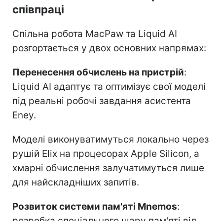
співпраці
Спільна робота MacPaw та Liquid AI
розгортається у двох основних напрямах:
Перенесення обчислень на пристрій
:
Liquid AI адаптує та оптимізує свої моделі
під реальні робочі завдання асистента
Eney.
Моделі виконуватимуться локально через
рушій Elix на процесорах Apple Silicon, а
хмарні обчислення залучатимуться лише
для найскладніших запитів.
Розвиток системи пам'яті Mnemos
:
розробка спеціального шару пам'яті від