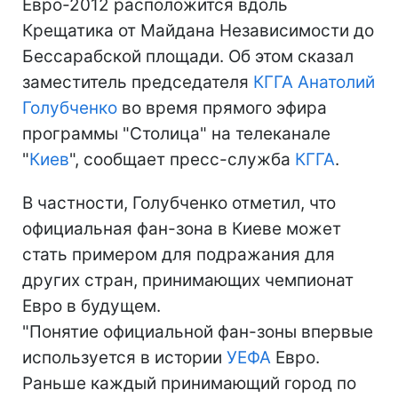
Евро-2012 расположится вдоль
Крещатика от Майдана Независимости до
Бессарабской площади. Об этом сказал
заместитель председателя
КГГА
Анатолий
Голубченко
во время прямого эфира
программы "Столица" на телеканале
"
Киев
", сообщает пресс-служба
КГГА
.
В частности, Голубченко отметил, что
официальная фан-зона в Киеве может
стать примером для подражания для
других стран, принимающих чемпионат
Евро в будущем.
"Понятие официальной фан-зоны впервые
используется в истории
УЕФА
Евро.
Раньше каждый принимающий город по