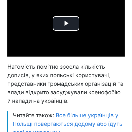
Play
Video
Натомість помітно зросла кількість
дописів, у яких польські користувачі,
представники громадських організацій та
влади відкрито засуджували ксенофобію
й напади на українців.
Читайте також:
Все більше українців у
Польщі повертаються додому або їдуть