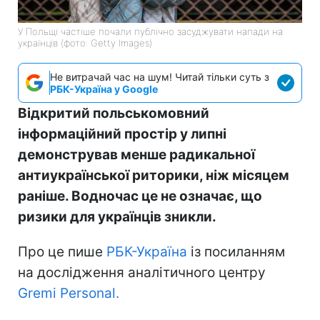
У Польщі частіше почали публічно засуджувати напади на
українців (фото: Getty Images)
Не витрачай час на шум! Читай тільки суть з
РБК-Україна у Google
Відкритий польськомовний
інформаційний простір у липні
демонстрував менше радикальної
антиукраїнської риторики, ніж місяцем
раніше. Водночас це не означає, що
ризики для українців зникли.
Про це пише
РБК-Україна
із посиланням
на дослідження аналітичного центру
Gremi Personal.