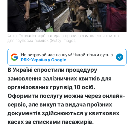
Фото: "Укрзалізниця" нагадала правила замовлення квитків
для групових поїздок (Getty Images)
Не витрачай час на шум! Читай тільки суть з
РБК-Україна у Google
В Україні спростили процедуру
замовлення залізничних квитків для
організованих груп від 10 осіб.
Оформити послугу можна через онлайн-
сервіс, але викуп та видача проїзних
документів здійснюються у квиткових
касах за списками пасажирів.