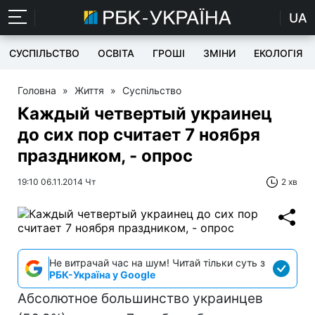
UA
СУСПІЛЬСТВО
ОСВІТА
ГРОШІ
ЗМІНИ
ЕКОЛОГІЯ
Головна
»
Життя
»
Суспільство
Каждый четвертый украинец
до сих пор считает 7 ноября
праздником, - опрос
19:10 06.11.2014 Чт
2 хв
Не витрачай час на шум! Читай тільки суть з
РБК-Україна у Google
Абсолютное большинство украинцев