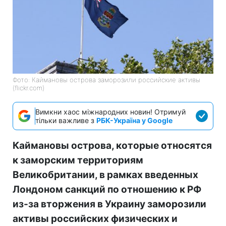
Фото: Каймановы острова заморозили российские активы
(flickr.com)
Вимкни хаос міжнародних новин! Отримуй
тільки важливе з
РБК-Україна у Google
Каймановы острова, которые относятся
к заморским территориям
Великобритании, в рамках введенных
Лондоном санкций по отношению к РФ
из-за вторжения в Украину заморозили
активы российских физических и