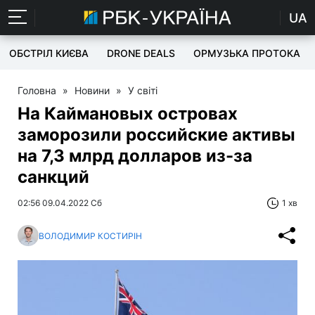
UA
ОБСТРІЛ КИЄВА
DRONE DEALS
ОРМУЗЬКА ПРОТОКА
Головна
»
Новини
»
У світі
На Каймановых островах
заморозили российские активы
на 7,3 млрд долларов из-за
санкций
02:56 09.04.2022 Сб
1 хв
ВОЛОДИМИР КОСТИРІН