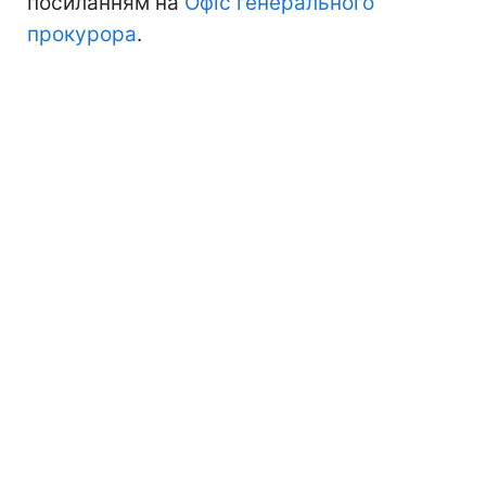
посиланням на
Офіс генерального
прокурора
.