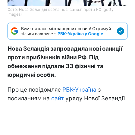
Фото: Нова Зеландія ввела нові санкції проти РФ (getty
images)
Вимкни хаос міжнародних новин! Отримуй
тільки важливе з
РБК-Україна у Google
Нова Зеландія запровадила нові санкції
проти прибічників війни РФ. Під
обмеження підпали 33 фізичні та
юридичні особи.
Про це повідомляє
РБК-Україна
з
посиланням на
сайт
уряду Нової Зеландії.