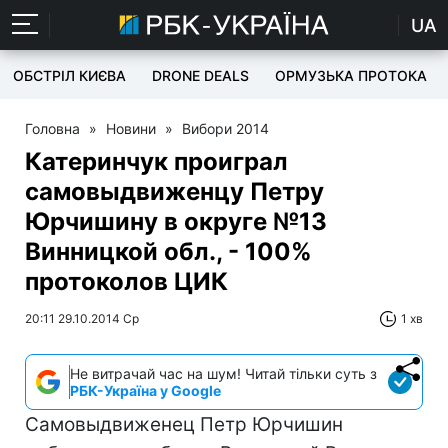
UA
ОБСТРІЛ КИЄВА
DRONE DEALS
ОРМУЗЬКА ПРОТОКА
Головна
»
Новини
»
Вибори 2014
Катеринчук проиграл
самовыдвиженцу Петру
Юрчишину в округе №13
Винницкой обл., - 100%
протоколов ЦИК
20:11 29.10.2014 Ср
1 хв
Не витрачай час на шум! Читай тільки суть з
РБК-Україна у Google
Самовыдвиженец Петр Юрчишин