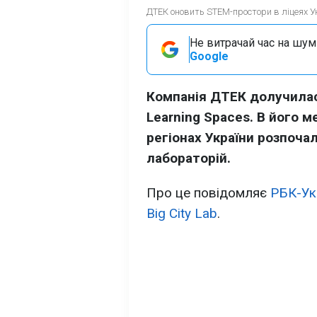
ДТЕК оновить STEM-простори в ліцеях Ук
Не витрачай час на шум!
Google
Компанія ДТЕК долучилас
Learning Spaces. В його м
регіонах України розпоча
лабораторій.
Про це повідомляє
РБК-Ук
Big City Lab
.