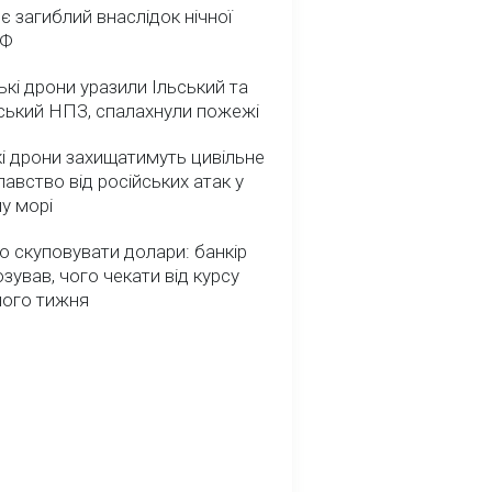
 є загиблий внаслідок нічної
РФ
ькі дрони уразили Ільський та
ський НПЗ, спалахнули пожежі
і дрони захищатимуть цивільне
авство від російських атак у
у морі
о скуповувати долари: банкір
зував, чого чекати від курсу
ного тижня