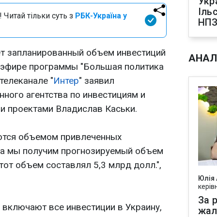
Укр
Іль
 Читай тільки суть з
РБК-Україна у
НПЗ
чет запланированный объем инвестиций
АНАЛ
 в эфире программы "Большая политика
телеканале "
Интер
" заявил
нного агентства по инвестициям и
и проектами Владислав Каськи.
ются объемом привлеченных
ода мы получим прогнозируемый объем
тот объем составлял 5,3 млрд долл.",
Юлія
керів
За р
 включают все инвестиции в Украину,
жал