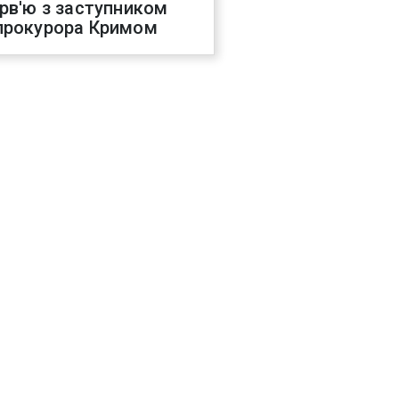
ерв'ю з заступником
прокурора Кримом