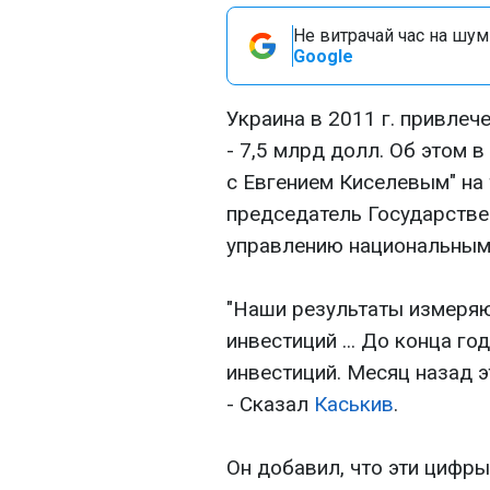
Не витрачай час на шум!
Google
Украина в 2011 г. привле
- 7,5 млрд долл. Об этом
с Евгением Киселевым" на 
председатель Государстве
управлению национальным
"Наши результаты измеря
инвестиций ... До конца г
инвестиций. Месяц назад э
- Сказал
Каськив
.
Он добавил, что эти цифры