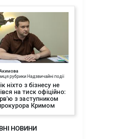
 Акимова
ниця рубрики Надзвичайні події
ік ніхто з бізнесу не
івся на тиск офіційно:
ерв'ю з заступником
прокурора Кримом
ВНІ НОВИНИ