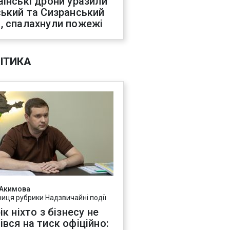
аїнські дрони уразили
ський та Сизранський
, спалахнули пожежі
ІТИКА
 Акимова
ниця рубрики Надзвичайні події
ік ніхто з бізнесу не
івся на тиск офіційно: