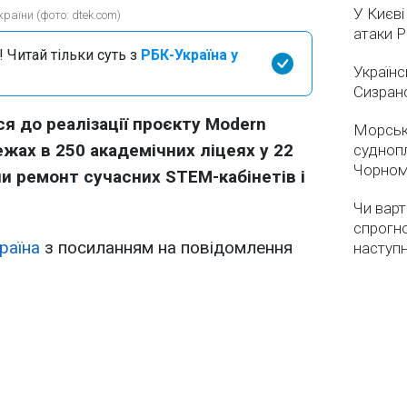
У Києві
раїни (фото: dtek.com)
атаки 
 Читай тільки суть з
РБК-Україна у
Українс
Сизран
я до реалізації проєкту Modern
Морськ
ежах в 250 академічних ліцеях у 22
суднопл
Чорном
ли ремонт сучасних STEM-кабінетів і
Чи варт
спрогно
раїна
з посиланням на повідомлення
наступ