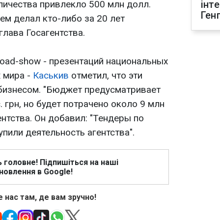
оличества привлекло 500 млн долл.
інт
Ген
чем делал кто-либо за 20 лет
глава Госагентства.
oad-show - презентаций национальных
 мира -
Каськив
отметил, что эти
бизнесом. "Бюджет предусматривает
. грн, но будет потрачено около 9 млн
гентства. Он добавил: "Тендеры по
упили деятельность агентства".
ь головне! Підпишіться на наші
новлення в Google!
 нас там, де вам зручно!