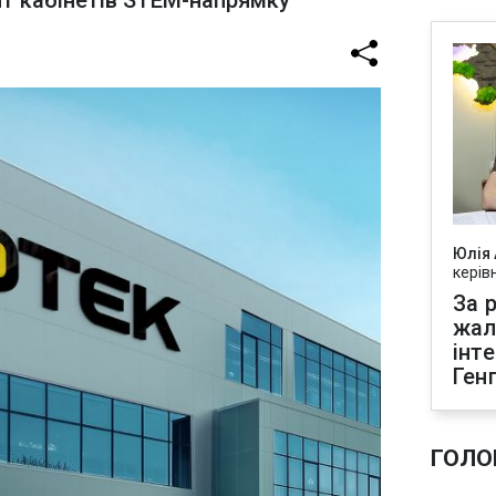
нт кабінетів STEM-напрямку
Юлія
керів
За р
жал
інт
Ген
ГОЛО