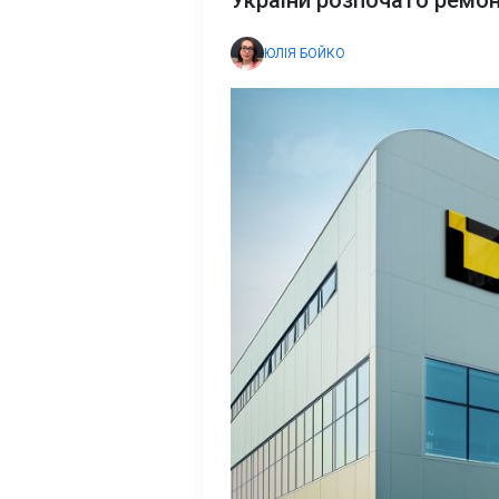
України розпочато ремо
ЮЛІЯ БОЙКО