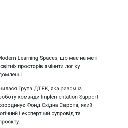
Modern Learning Spaces, що має на меті
вітніх просторів змінити логіку
домленні.
чилася Група ДТЕК, яка разом із
роботу команди Implementation Support
координує Фонд Східна Європа, який
гічний і експертний супровід та
проєкту.