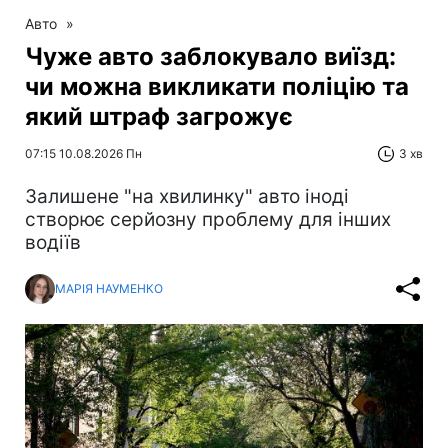
Авто
»
Чуже авто заблокувало виїзд:
чи можна викликати поліцію та
який штраф загрожує
07:15 10.08.2026 Пн
3 хв
Залишене "на хвилинку" авто іноді
створює серйозну проблему для інших
водіїв
МАРІЯ НАУМЕНКО