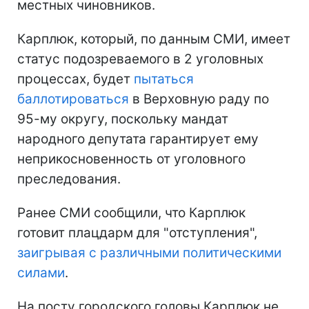
местных чиновников.
Карплюк, который, по данным СМИ, имеет
статус подозреваемого в 2 уголовных
процессах, будет
пытаться
баллотироваться
в Верховную раду по
95-му округу, поскольку мандат
народного депутата гарантирует ему
неприкосновенность от уголовного
преследования.
Ранее СМИ сообщили, что Карплюк
готовит плацдарм для "отступления",
заигрывая с различными политическими
силами
.
На посту городского головы Карплюк не