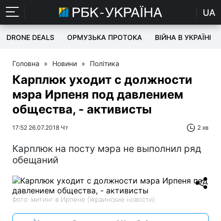
UA
DRONE DEALS
ОРМУЗЬКА ПРОТОКА
ВІЙНА В УКРАЇНІ
Головна
»
Новини
»
Політика
Карплюк уходит с должности
мэра Ирпеня под давлением
общества, - активисты
17:52 26.07.2018 Чт
2 хв
Карплюк на посту мэра не выполнил ряд
обещаний
Фото: митинг в Ирпене (Украинские новости)