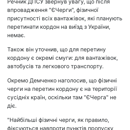
Речник ДПСУ звернув увагу, що після
впровадження "ЄЧерги", фізичної
присутності всіх вантажівок, які планують
перетинати кордон на виїзд з України,
немає.
Також він уточнив, що для перетину
кордону є окремі смуги: для вантажівок,
автобусів та легкового транспорту.
Окремо Демченко наголосив, що фізичні
черги на перетин кордону є на території
сусідніх країн, оскільки там "ЄЧерга" не
діє.
"Найбільші фізичні черги, як правило,
фіксуються навпроти пунктів пропуску