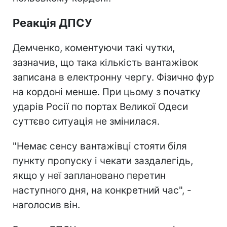
Реакція ДПСУ
Демченко, коментуючи такі чутки,
зазначив, що така кількість вантажівок
записана в електронну чергу. Фізично фур
на кордоні менше. При цьому з початку
ударів Росії по портах Великої Одеси
суттєво ситуація не змінилася.
"Немає сенсу вантажівці стояти біля
пункту пропуску і чекати заздалегідь,
якщо у неї заплановано перетин
наступного дня, на конкретний час", -
наголосив він.