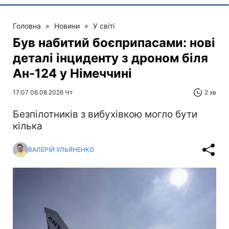
Головна
»
Новини
»
У світі
Був набитий боєприпасами: нові
деталі інциденту з дроном біля
Ан-124 у Німеччині
17:07 06.08.2026 Чт
2 хв
Безпілотників з вибухівкою могло бути
кілька
ВАЛЕРІЙ УЛЬЯНЕНКО