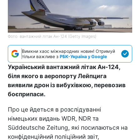
Фото: вантажний літак Ан-124 (Getty Images)
Вимкни хаос міжнародних новин! Отримуй
тільки важливе з
РБК-Україна у Google
Український вантажний літак Ан-124,
біля якого в аеропорту Лейпцига
виявили дрон із вибухівкою, перевозив
боєприпаси.
Про це йдеться в розслідуванні
німецьких видань WDR, NDR та
Süddeutsche Zeitung, які посилаються на
конфіденційний поліційний звіт,