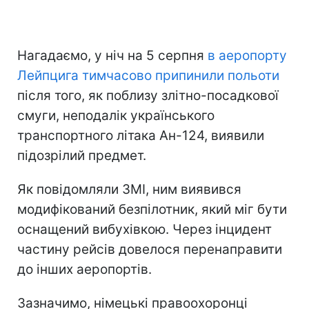
Нагадаємо, у ніч на 5 серпня
в аеропорту
Лейпцига тимчасово припинили польоти
після того, як поблизу злітно-посадкової
смуги, неподалік українського
транспортного літака Ан-124, виявили
підозрілий предмет.
Як повідомляли ЗМІ, ним виявився
модифікований безпілотник, який міг бути
оснащений вибухівкою. Через інцидент
частину рейсів довелося перенаправити
до інших аеропортів.
Зазначимо, німецькі правоохоронці