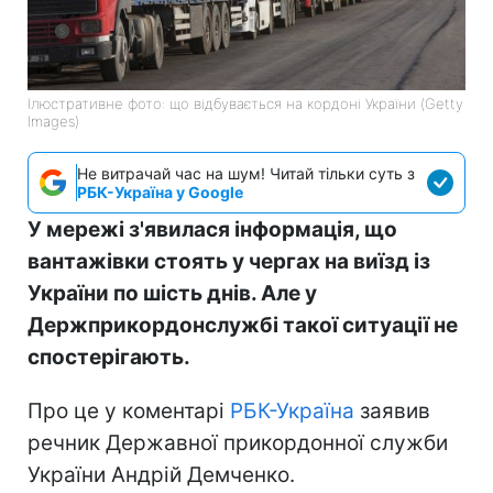
Ілюстративне фото: що відбувається на кордоні України (Getty
Images)
Не витрачай час на шум! Читай тільки суть з
РБК-Україна у Google
У мережі з'явилася інформація, що
вантажівки стоять у чергах на виїзд із
України по шість днів. Але у
Держприкордонслужбі такої ситуації не
спостерігають.
Про це у коментарі
РБК-Україна
заявив
речник Державної прикордонної служби
України Андрій Демченко.