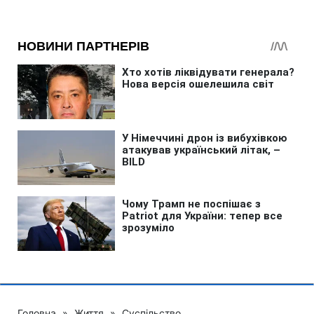
Головна
»
Життя
»
Суспільство