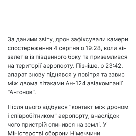
За даними звіту, дрон зафіксували камери
спостереження 4 серпня о 19:28, коли він
залетів із південного боку та приземлився
на території аеропорту. Пізніше, о 23:42,
апарат знову піднявся у повітря та завис
між двома літаками Ан-124 авіакомпанії
"Антонов".
Після цього відбувся "контакт між дроном
і співробітником" аеропорту, внаслідок
чого пристрій опинився на землі. У
Міністерстві оборони Німеччини