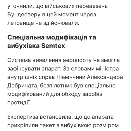
уточнили, що військових перевезень
Бундесверу в цей момент через
летовище не здійснювали.
Спеціальна модифікація та
вибухівка Semtex
Система виявлення аеропорту не змогла
зафіксувати апарат. За словами міністра
внутрішніх справ Німеччини Александера
Добриндта, безпілотник був спеціально
модифікований для обходу засобів
протидії.
Експертиза встановила, що до апарата
прикріпили пакет з вибухівкою розміром