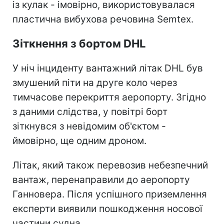
із кулак - імовірно, використовувалася
пластична вибухова речовина Semtex.
Зіткнення з бортом DHL
У ніч інциденту вантажний літак DHL був
змушений піти на друге коло через
тимчасове перекриття аеропорту. Згідно
з даними слідства, у повітрі борт
зіткнувся з невідомим об'єктом -
ймовірно, ще одним дроном.
Літак, який також перевозив небезпечний
вантаж, перенаправили до аеропорту
Ганновера. Після успішного приземлення
експерти виявили пошкодження носової
частини судна.