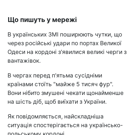
Що пишуть у мережі
В українських ЗМІ поширюють чутки, що
через російські удари по портах Великої
Одеси на кордоні з'явилися великі черги з
вантажівок.
В чергах перед п'ятьма сусідніми
країнами стоїть "майже 5 тисяч фур".
Вони нібито змушені чекати щонайменше
на шість діб, щоб виїхати з України.
Як повідомляється, найскладніша
ситуація спостерігається на українсько-
польському кордоні.