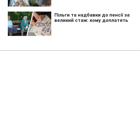
Головна
»
Новини
»
У світі
У Косові прем'єра закидали
яйцями просто під час
засідання парламенту (відео)
12:51 09.08.2026 Нд
2 хв
Депутатка підготувала для глави уряду
незвичний спосіб висловити своє
обурення