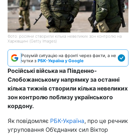
Фото: росіяни створили кілька невеликих зон контролю на
Харківщині (Getty Images)
Розумій ситуацію на фронті через факти, а не
чутки з
РБК-Україна у Google
Російські війська на Південно-
Слобожанському напрямку за останні
кілька тижнів створили кілька невеликих
зон контролю поблизу українського
кордону.
Як повідомляє
РБК-Україна
, про це речник
угруповання Об’єднаних сил Віктор