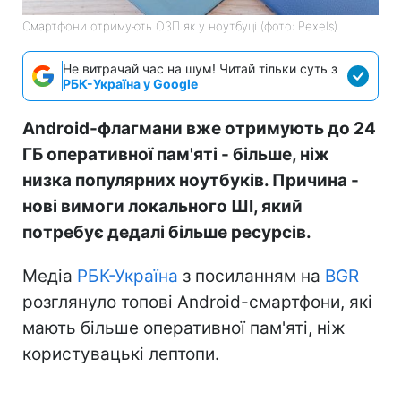
Смартфони отримують ОЗП як у ноутбуці (фото: Pexels)
Не витрачай час на шум! Читай тільки суть з
РБК-Україна у Google
Android-флагмани вже отримують до 24
ГБ оперативної пам'яті - більше, ніж
низка популярних ноутбуків. Причина -
нові вимоги локального ШІ, який
потребує дедалі більше ресурсів.
Медіа
РБК-Україна
з посиланням на
BGR
розглянуло топові Android-смартфони, які
мають більше оперативної пам'яті, ніж
користувацькі лептопи.