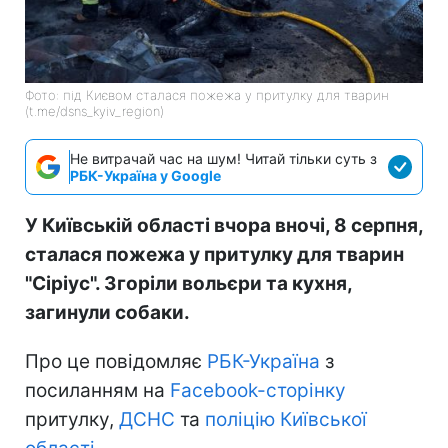
Фото: під Києвом сталася пожежа у притулку для тварин
(t.me/dsns_kyiv_region)
Не витрачай час на шум! Читай тільки суть з
РБК-Україна у Google
У Київській області вчора вночі, 8 серпня,
сталася пожежа у притулку для тварин
"Сіріус". Згоріли вольєри та кухня,
загинули собаки.
Про це повідомляє
РБК-Україна
з
посиланням на
Facebook-сторінку
притулку,
ДСНС
та
поліцію Київської