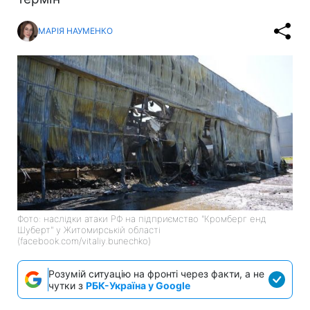
МАРІЯ НАУМЕНКО
Фото: наслідки атаки РФ на підприємство "Кромберг енд
Шуберт" у Житомирській області
(facebook.com/vitaliy.bunechko)
Розумій ситуацію на фронті через факти, а не
чутки з
РБК-Україна у Google