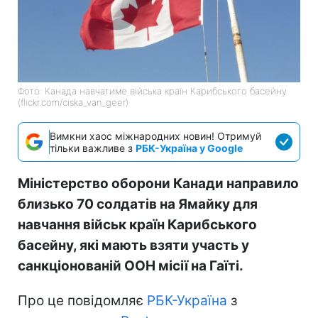
Фото: Канада навчатиме війська країн Карибського басейну
(flickr.com/ciska_van_geer)
Вимкни хаос міжнародних новин! Отримуй
тільки важливе з
РБК-Україна у Google
Міністерство оборони Канади направило
близько 70 солдатів на Ямайку для
навчання військ країн Карибського
басейну, які мають взяти участь у
санкціонованій ООН місії на Гаїті.
Про це повідомляє
РБК-Україна
з