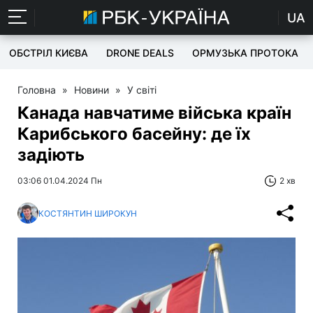
UA
ОБСТРІЛ КИЄВА
DRONE DEALS
ОРМУЗЬКА ПРОТОКА
Головна
»
Новини
»
У світі
Канада навчатиме війська країн
Карибського басейну: де їх
задіють
03:06 01.04.2024 Пн
2 хв
КОСТЯНТИН ШИРОКУН