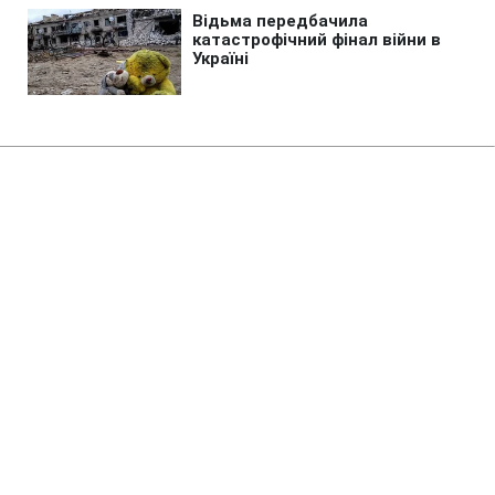
Головна
»
Новини
»
Війна в Україні
В Києві зросла кількість
загиблих внаслідок обстрілу 5
серпня
12:43 07.08.2026 Пт
2 хв
Кількість жертв російського удару
зросла до двох, ще 26 людей було
поранено
ВАЛЕРІЙ УЛЬЯНЕНКО