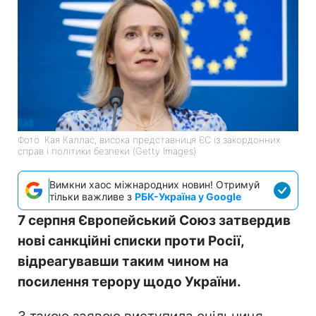
Фото: Кая Каллас, висока представниця ЄС із закордонних
справ і політики безпеки (Getty Images)
Вимкни хаос міжнародних новин! Отримуй
тільки важливе з
РБК-Україна у Google
7 серпня Європейський Союз затвердив
нові санкційні списки проти Росії,
відреагувавши таким чином на
посилення терору щодо України.