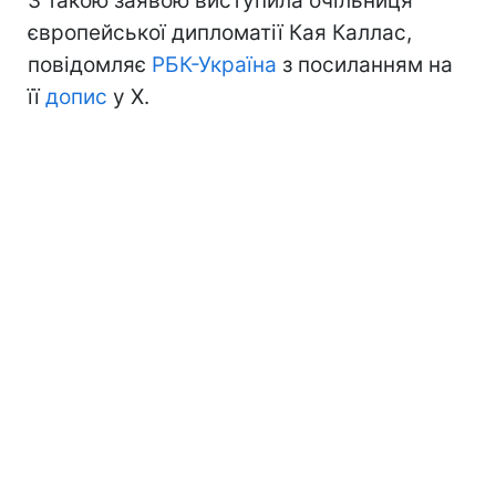
З такою заявою виступила очільниця
європейської дипломатії Кая Каллас,
повідомляє
РБК-Україна
з посиланням на
її
допис
у Х.