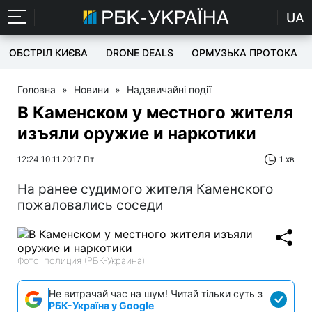
UA
ОБСТРІЛ КИЄВА
DRONE DEALS
ОРМУЗЬКА ПРОТОКА
Головна
»
Новини
»
Надзвичайні події
В Каменском у местного жителя
изъяли оружие и наркотики
12:24 10.11.2017 Пт
1 хв
На ранее судимого жителя Каменского
пожаловались соседи
Фото: полиция (РБК-Украина)
Не витрачай час на шум! Читай тільки суть з
РБК-Україна у Google