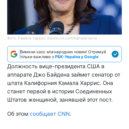
Фото: Камала Харрис (facebook.com/KamalaHarris)
Вимкни хаос міжнародних новин! Отримуй
тільки важливе з
РБК-Україна у Google
Должность вице-президента США в
аппарате Джо Байдена займет сенатор от
штата Калифорния Камала Харрис. Она
станет первой в истории Соединенных
Штатов женщиной, занявшей этот пост.
Об этом
сообщает CNN
.