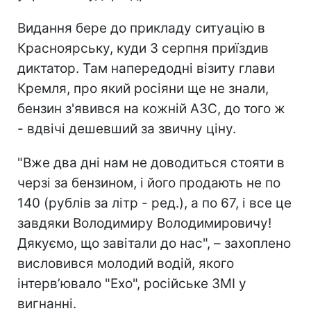
Видання бере до прикладу ситуацію в
Красноярську, куди 3 серпня приїздив
диктатор. Там напередодні візиту глави
Кремля, про який росіяни ще не знали,
бензин з'явився на кожній АЗС, до того ж
- вдвічі дешевший за звичну ціну.
"Вже два дні нам не доводиться стояти в
черзі за бензином, і його продають не по
140 (рублів за літр - ред.), а по 67, і все це
завдяки Володимиру Володимировичу!
Дякуємо, що завітали до нас", – захоплено
висловився молодий водій, якого
інтерв’ювало "Ехо", російське ЗМІ у
вигнанні.