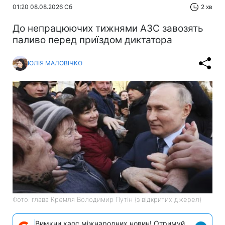
01:20 08.08.2026 Сб
2 хв
До непрацюючих тижнями АЗС завозять
паливо перед приїздом диктатора
ЮЛІЯ МАЛОВІЧКО
Фото: глава Кремля Володимир Путін (з відкритих джерел)
Вимкни хаос міжнародних новин! Отримуй