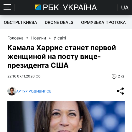
UA
ОБСТРІЛ КИЄВА
DRONE DEALS
ОРМУЗЬКА ПРОТОКА
Головна
»
Новини
»
У світі
Камала Харрис станет первой
женщиной на посту вице-
президента США
22:16 07.11.2020 Сб
2 хв
АРТУР РОДИВИЛОВ