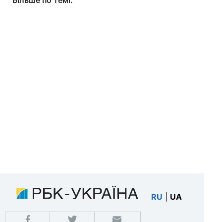
Більше по темі:
RU
|
UA