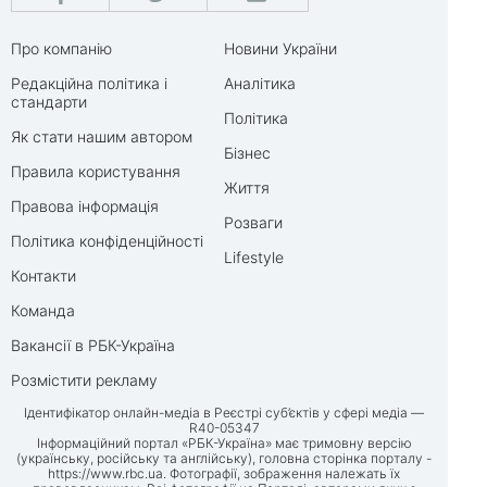
Про компанію
Новини України
Редакційна політика і
Аналітика
стандарти
Політика
Як стати нашим автором
Бізнес
Правила користування
Життя
Правова інформація
Розваги
Політика конфіденційності
Lifestyle
Контакти
Команда
Вакансії в РБК-Україна
Розмістити рекламу
Ідентифікатор онлайн-медіа в Реєстрі суб’єктів у сфері медіа —
R40-05347
Інформаційний портал «РБК-Україна» має тримовну версію
(українську, російську та англійську), головна сторінка порталу -
https://www.rbc.ua
. Фотографії, зображення належать їх