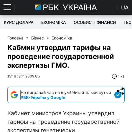
UA
КУРС ДОЛАРА
ЕКОНОМІКА
ОСОБИСТІ ФІНАНСИ
TEC
Головна
»
Бізнес
»
Економіка
Кабмин утвердил тарифы на
проведение государственной
экспертизы ГМО.
15:16 18.11.2009 Ср
1 хв
Не витрачай час на шум! Читай тільки суть з
РБК-Україна у Google
Кабинет министров Украины утвердил
тарифы на проведение государственной
экспертизы генетически