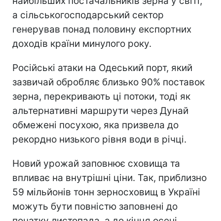
найбільших постачальників зерна у світі,
а сільськогосподарський сектор
генерував понад половину експортних
доходів країни минулого року.
Російські атаки на Одеський порт, який
зазвичай обробляє близько 90% поставок
зерна, перекривають ці потоки, тоді як
альтернативні маршрути через Дунай
обмежені посухою, яка призвела до
рекордно низького рівня води в річці.
Новий урожай заповнює сховища та
впливає на внутрішні ціни. Так, приблизно
59 мільйонів тонн зерносховищ в Україні
можуть бути повністю заповнені до
початку листопада, а до кінця осені