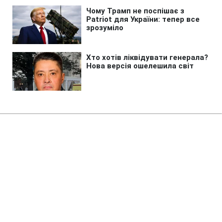
Головна
»
Бізнес
»
Tech
Найгірший рік в історії людства:
вчені знайшли причину
глобальної катастрофи
08:12 08.08.2026 Сб
2 хв
Наші предки спостерігали сонце без