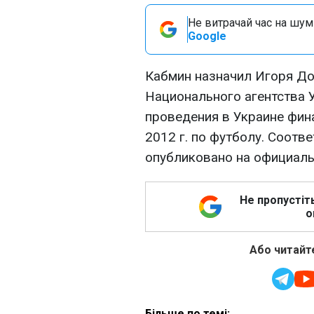
Не витрачай час на шум!
Google
Кабмин назначил Игоря До
Национального агентства 
проведения в Украине фин
2012 г. по футболу. Соот
опубликовано на официаль
Не пропустіт
о
Або читайте
Більше по темі: