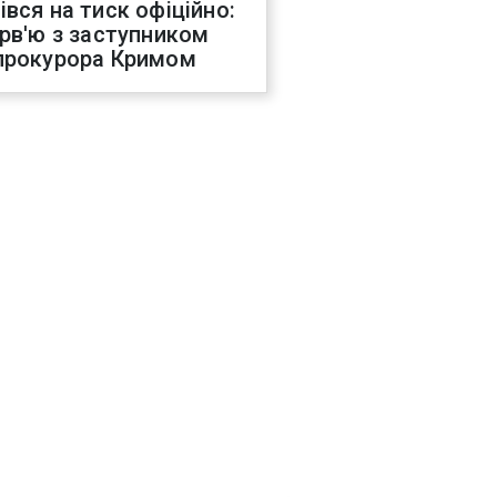
івся на тиск офіційно:
ерв'ю з заступником
прокурора Кримом