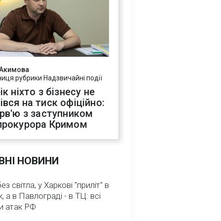
 Акимова
ниця рубрики Надзвичайні події
ік ніхто з бізнесу не
івся на тиск офіційно:
ерв'ю з заступником
прокурора Кримом
ВНІ НОВИНИ
з світла, у Харкові "приліт" в
, а в Павлограді - в ТЦ: всі
и атак РФ