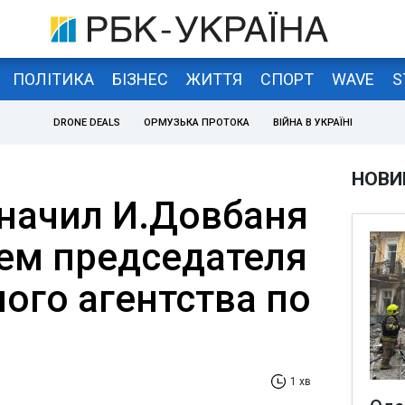
ПОЛІТИКА
БІЗНЕС
ЖИТТЯ
СПОРТ
WAVE
S
DRONE DEALS
ОРМУЗЬКА ПРОТОКА
ВІЙНА В УКРАЇНІ
НОВИ
начил И.Довбаня
ем председателя
ого агентства по
1 хв