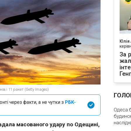
Юлія
керів
За р
жал
інт
Ген
ів і 11 ракет (Getty Images)
ГОЛО
нті через факти, а не чутки з
РБК-
Одеса бе
будинок
наслідк
завдала масованого удару по Одещині,