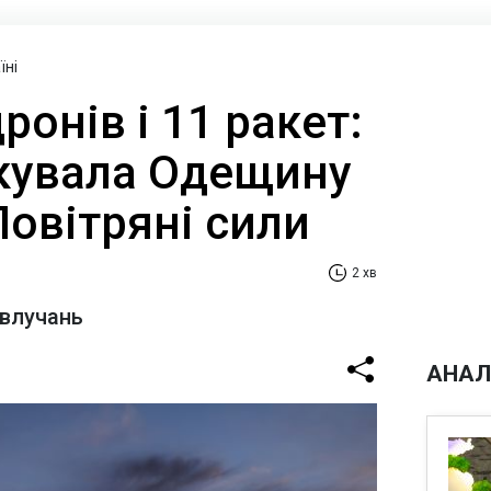
їні
ронів і 11 ракет:
кувала Одещину
 Повітряні сили
2 хв
 влучань
АНАЛ