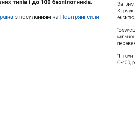
них типів і до 100 безпілотників.
Затрима
Карчука
раїна
з посиланням на
Повітряні сили
ексклюз
"Безкош
мільйон
переве
"Птахи 
С-400, 