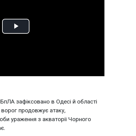
Play
Video
 БпЛА зафіксовано в Одесі й області
і ворог продовжує атаку,
соби ураження з акваторії Чорного
є.