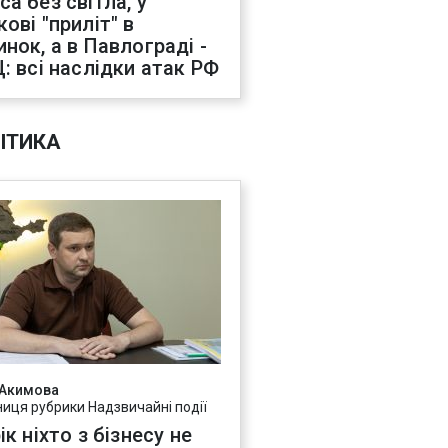
са без світла, у
ові "приліт" в
инок, а в Павлограді -
Ц: всі наслідки атак РФ
ІТИКА
 Акимова
ниця рубрики Надзвичайні події
ік ніхто з бізнесу не