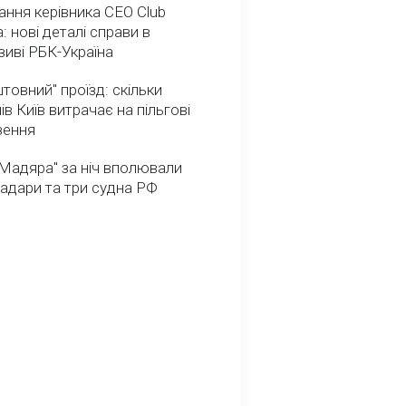
ння керівника CEO Club
: нові деталі справи в
иві РБК-Україна
товний" проїзд: скільки
ів Київ витрачає на пільгові
зення
Мадяра" за ніч вполювали
радари та три судна РФ