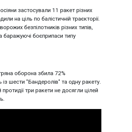
осіяни застосували 11 ракет різних
одили на ціль по балістичній траєкторії.
орожих безпілотників різних типів,
а баражуючі боєприпаси типу
ітряна оборона збила 72%
ь із шести "Бандеролів" та одну ракету.
й протидії три ракети не досягли цілей
ь.