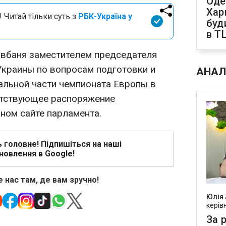
Оде
Харк
 Читай тільки суть з
РБК-Україна у
буд
в Т
вбаня заместителем председателя
Украины по вопросам подготовки и
АНАЛ
альной части чемпионата Европы в
ветствующее распоряжение
ном сайте парламента.
ь головне! Підпишіться на наші
новлення в Google!
 нас там, де вам зручно!
Юлія
керів
За р