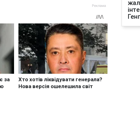
жал
інт
Ген