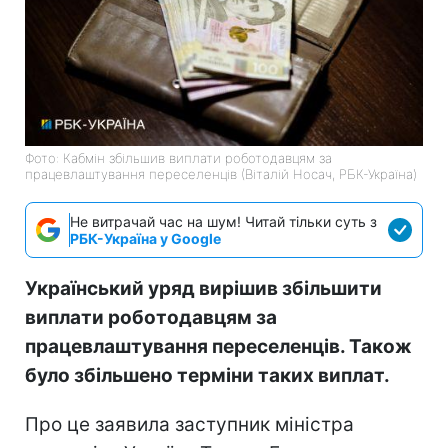
Фото: Кабмін збільшив виплати роботодавцям за
працевлаштування переселенців (Віталій Носач, РБК-Україна)
Не витрачай час на шум! Читай тільки суть з
РБК-Україна у Google
Український уряд вирішив збільшити
виплати роботодавцям за
працевлаштування переселенців. Також
було збільшено терміни таких виплат.
Про це заявила заступник міністра