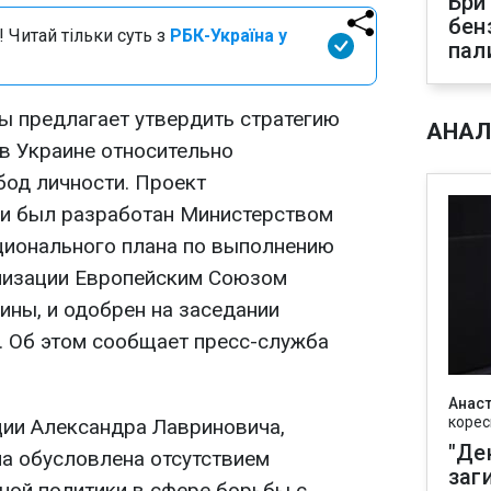
Бри
бен
 Читай тільки суть з
РБК-Україна у
пал
ы предлагает утвердить стратегию
АНАЛ
в Украине относительно
бод личности. Проект
ии был разработан Министерством
ционального плана по выполнению
ализации Европейским Союзом
ины, и одобрен на заседании
. Об этом сообщает пресс-служба
Анаст
корес
ии Александра Лавриновича,
"Де
а обусловлена отсутствием
заг
ной политики в сфере борьбы с