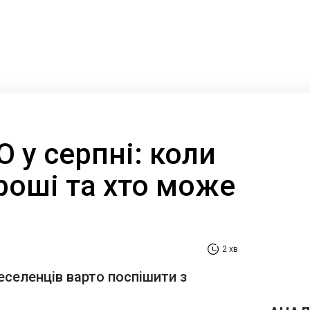
 у серпні: коли
роші та хто може
2 хв
селенців варто поспішити з