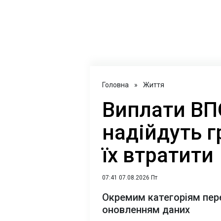
Головна
»
Життя
Виплати ВПО
надійдуть г
їх втратити
07:41 07.08.2026 Пт
Окремим категоріям пере
оновленням даних