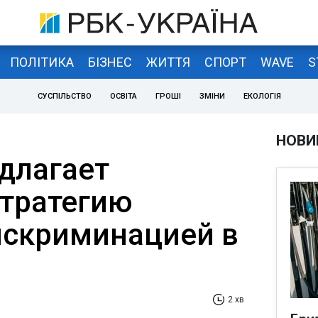
ПОЛІТИКА
БІЗНЕС
ЖИТТЯ
СПОРТ
WAVE
S
СУСПІЛЬСТВО
ОСВІТА
ГРОШІ
ЗМІНИ
ЕКОЛОГІЯ
НОВИ
длагает
стратегию
искриминацией в
2 хв