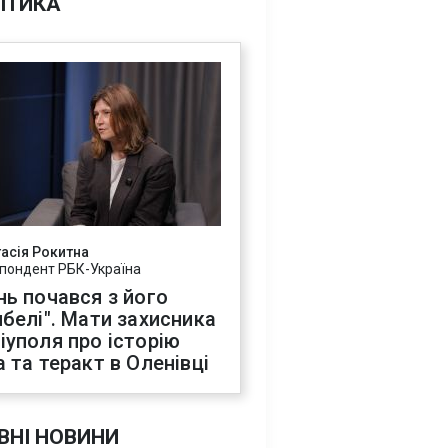
ІТИКА
асія Рокитна
пондент РБК-Україна
нь почався з його
ибелі". Мати захисника
іуполя про історію
а та теракт в Оленівці
ВНІ НОВИНИ