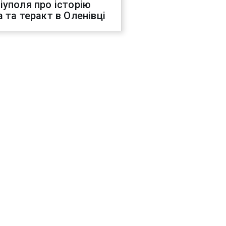
іуполя про історію
а та теракт в Оленівці