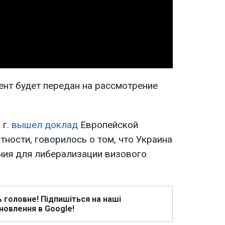
Video
нт будет передан на рассмотрение
 г.
вышел доклад
Европейской
стности, говорилось о том, что Украина
ния для либерализации визового
ь головне! Підпишіться на наші
новлення в Google!