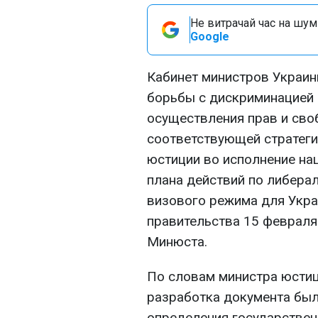
Не витрачай час на шум!
Google
Кабинет министров Украин
борьбы с дискриминацией 
осуществления прав и сво
соответствующей стратег
юстиции во исполнение на
плана действий по либер
визового режима для Укра
правительства 15 февраля
Минюста.
По словам министра юстиц
разработка документа был
определения государствен