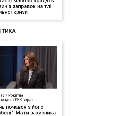
танці масово крадуть
зин з заправок на тлі
ивної кризи
ІТИКА
асія Рокитна
пондент РБК-Україна
нь почався з його
ибелі". Мати захисника