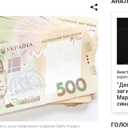
АНАЛ
Анаст
корес
"Де
заг
Мар
син
ГОЛО
уть за встановленим графіком (Getty Images)