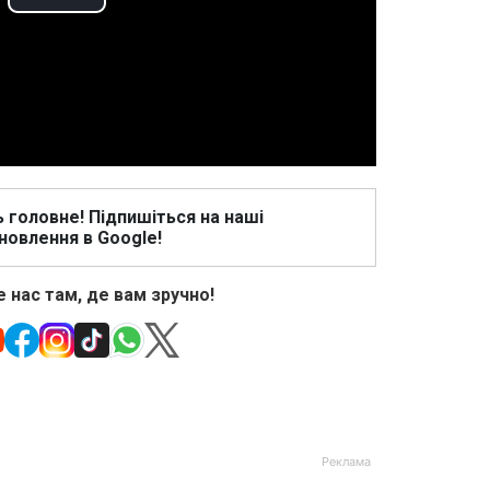
Play
Video
ь головне! Підпишіться на наші
новлення в Google!
 нас там, де вам зручно!