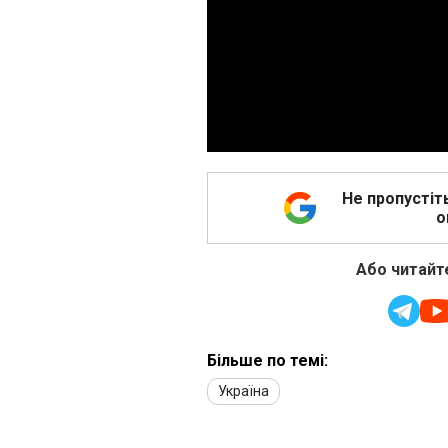
Не пропустіт
о
Або читайте
Більше по темі:
Україна