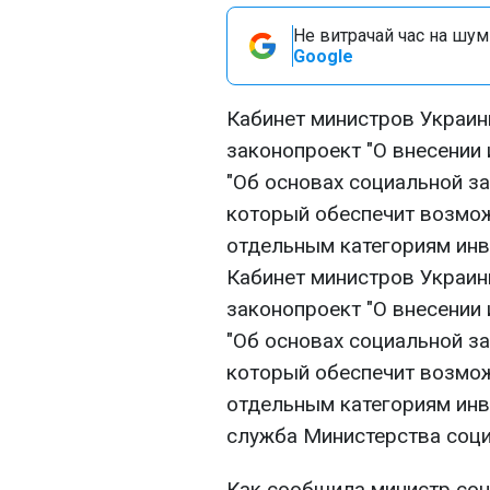
Не витрачай час на шум!
Google
Кабинет министров Украин
законопроект "О внесении 
"Об основах социальной з
который обеспечит возмож
отдельным категориям ин
Кабинет министров Украин
законопроект "О внесении 
"Об основах социальной з
который обеспечит возмож
отдельным категориям инв
служба Министерства соци
Как сообщила министр со