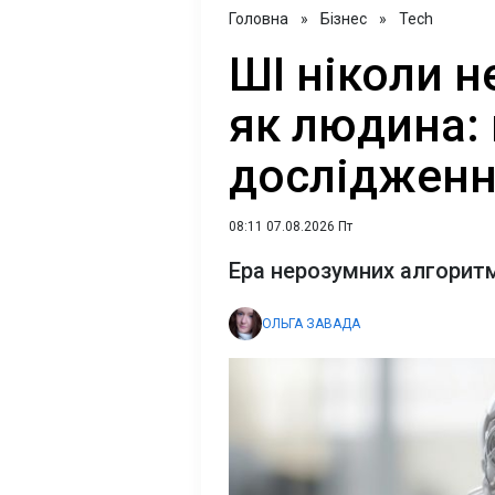
Головна
»
Бізнес
»
Tech
ШІ ніколи 
як людина:
дослідженн
08:11 07.08.2026 Пт
Ера нерозумних алгорит
ОЛЬГА ЗАВАДА