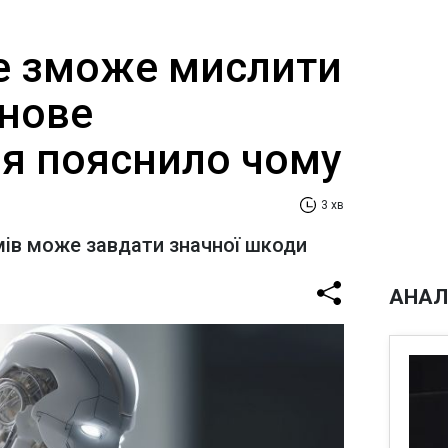
не зможе мислити
 нове
я пояснило чому
3 хв
мів може завдати значної шкоди
АНАЛ