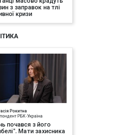
танці масово крадуть
зин з заправок на тлі
ивної кризи
ІТИКА
асія Рокитна
пондент РБК-Україна
нь почався з його
ибелі". Мати захисника