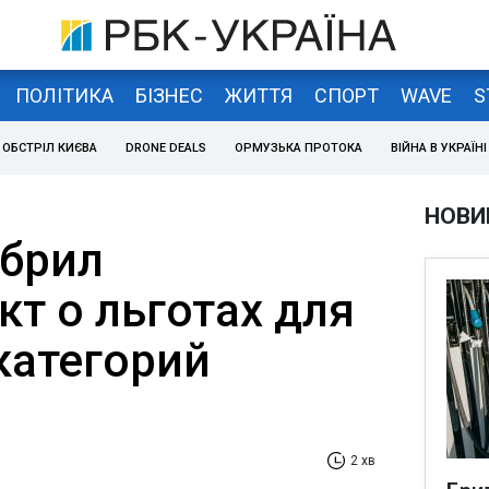
ПОЛІТИКА
БІЗНЕС
ЖИТТЯ
СПОРТ
WAVE
S
ОБСТРІЛ КИЄВА
DRONE DEALS
ОРМУЗЬКА ПРОТОКА
ВІЙНА В УКРАЇНІ
НОВИ
брил
т о льготах для
категорий
2 хв