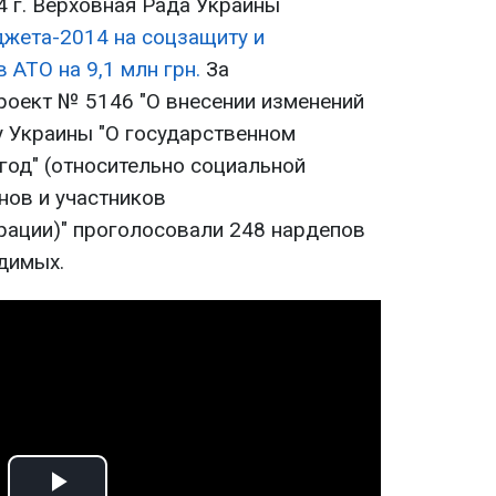
4 г. Верховная Рада Украины
жета-2014 на соцзащиту и
 АТО на 9,1 млн грн.
За
оект № 5146 "О внесении изменений
у Украины "О государственном
год" (относительно социальной
нов и участников
рации)" проголосовали 248 нардепов
димых.