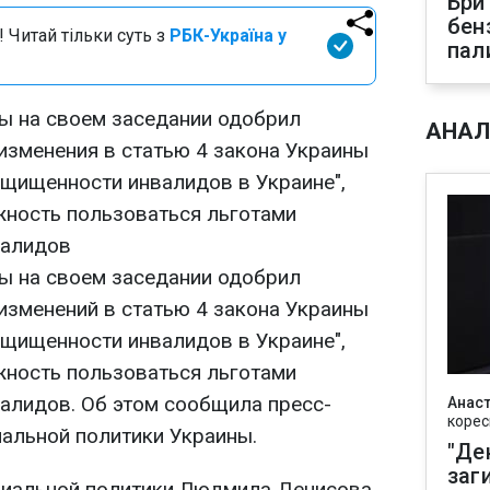
Бри
бен
 Читай тільки суть з
РБК-Україна у
пал
ы на своем заседании одобрил
АНАЛ
изменения в статью 4 закона Украины
ащищенности инвалидов в Украине",
ность пользоваться льготами
валидов
ы на своем заседании одобрил
изменений в статью 4 закона Украины
ащищенности инвалидов в Украине",
ность пользоваться льготами
алидов. Об этом сообщила пресс-
Анаст
корес
альной политики Украины.
"Де
заг
циальной политики Людмила Денисова