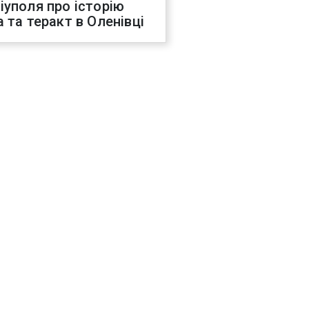
іуполя про історію
а та теракт в Оленівці