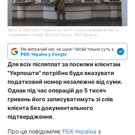
Фото: в "Укрпошті" пояснили, коли у клієнтів вимагатимуть
податковий номер (Віталій Носач, РБК-Україна)
Не витрачай час на шум! Читай тільки суть з
РБК-Україна у Google
Для всіх післяплат за посилки клієнтам
"Укрпошти" потрібно буде вказувати
податковий номер незалежно від суми.
Однак під час операцій до 5 тисяч
гривень його записуватимуть зі слів
клієнта без документального
підтвердження.
Про це повідомляє
РБК-Україна
з