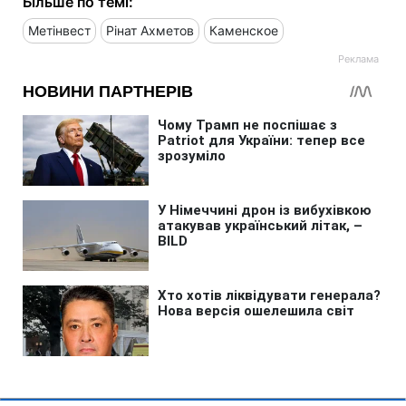
Більше по темі:
Метінвест
Рінат Ахметов
Каменское