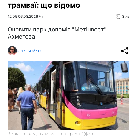
трамваї: що відомо
12:05 06.08.2026 Чт
3 хв
Оновити парк допоміг "Метінвест"
Ахметова
ЮЛІЯ БОЙКО
В Кам'янському з'явилися нові трамваї (фото: