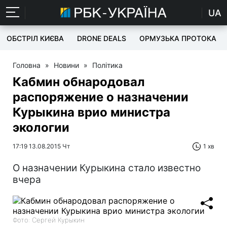
UA
ОБСТРІЛ КИЄВА
DRONE DEALS
ОРМУЗЬКА ПРОТОКА
Головна
»
Новини
»
Політика
Кабмин обнародовал
распоряжение о назначении
Курыкина врио министра
экологии
17:19 13.08.2015 Чт
1 хв
О назначении Курыкина стало известно
вчера
Фото: Сергей Курыкин